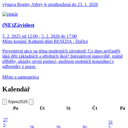
výstava Reginy Alfery je prodloužená do 23. 1. 2026
(NE)Závislost
5. 2. 2025 od 12:00 - 5. 2. 2026 do 17:00
Místo konání:
Kulturní dům BESEDA - Dačice
Preventivní akce na téma moderních závislostí: Co dnes nejčastěji
láká děti základních a středních škol? Interaktivní stanoviště, reálně
příběhy, ukázky první pomoci, možnost osobních konzultací s
odborníky z praxe.
Město a samospráva
Kalendář
Srpen
2026
Po
Út
St
Čt
Pá
27
31
5
28
29
30
5