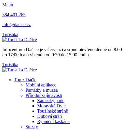
Menu
384 401 265
info@dacice.cz
Turistika
Infocentrum Dačice je v červenci a srpnu otevřeno denně od 8:00
do 17:00 h a o víkendu od 9:30 do 15:00 hodin.
Turistika
Top z Dačic
Mobilní aplikace
Památky a muzea
Přírodní zajímavosti
Zámecký park
Moravská Dyje
Toužínské stráně
Dubová stráň
Rybniční kaskáda
Stezky