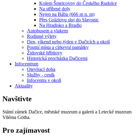
Kolem Šmelcovny do Českého Rudolce
Na stříbrné doly
Nejen na Bábu (666 m n. m)
Přes Grázlovu sluj do Slavonic
Na Hradisko a Bradlo
Autobusem a vlakem
Rodinné výlety
Den, víkend nebo týden v Dačicích a okolí
Poutní místa a církevní památky
Židovské hřbitovy
Historická procházka Dačicemi
Infocentrum
Otevírací doba
Služby - ceník
Infocentra v okolí
Aktuality
Navštivte
Státní zámek Dačice, městské muzeum a galerii a Letecké muzeum
Viléma Götha.
Pro zajímavost