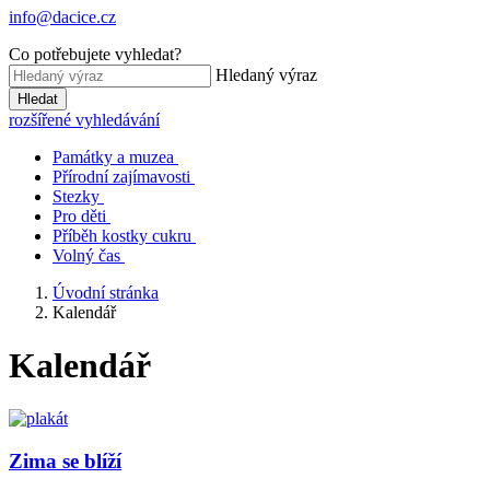
info@dacice.cz
Co potřebujete vyhledat?
Hledaný výraz
Hledat
rozšířené vyhledávání
Památky a muzea
Přírodní zajímavosti
Stezky
Pro děti
Příběh kostky cukru
Volný čas
Úvodní stránka
Kalendář
Kalendář
Zima se blíží