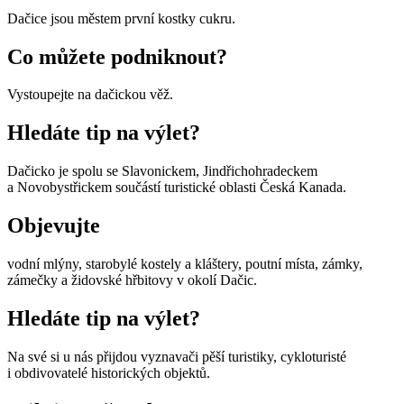
Dačice jsou městem první kostky cukru.
Co můžete podniknout?
Vystoupejte na dačickou věž.
Hledáte tip na výlet?
Dačicko je spolu se Slavonickem, Jindřichohradeckem
a Novobystřickem součástí turistické oblasti Česká Kanada.
Objevujte
vodní mlýny, starobylé kostely a kláštery, poutní místa, zámky,
zámečky a židovské hřbitovy v okolí Dačic.
Hledáte tip na výlet?
Na své si u nás přijdou vyznavači pěší turistiky, cykloturisté
i obdivovatelé historických objektů.