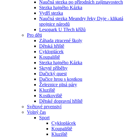
Naučná stezka po přírodních zajímavostech
Stezka hajného Kázka
Vydří stezka
Naučná stezka Meandry řeky Dyje - klikatá
spojnice národů
Lesopark U Třech křížů
Pro děti
Záhada ztracené školy
Dětská hřiště
Cykloplácek
Koupaliště
Stezka hajného Kázka
Skryté příběhy
Dačický quest
Dačice hrou s kostkou
Železnice plná páry
Kluziště
Kostkoviště
Dětské dopravní hřiště
Světové prvenství
Volný čas
Sport
Cykloplácek
Koupaliště
Kluziště