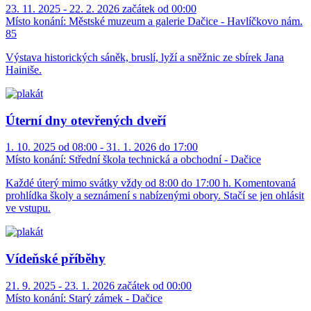
23. 11. 2025 - 22. 2. 2026 začátek od 00:00
Místo konání:
Městské muzeum a galerie Dačice - Havlíčkovo nám.
85
Výstava historických sáněk, bruslí, lyží a sněžnic ze sbírek Jana
Hainiše.
Úterní dny otevřených dveří
1. 10. 2025 od 08:00 - 31. 1. 2026 do 17:00
Místo konání:
Střední škola technická a obchodní - Dačice
Každé úterý mimo svátky vždy od 8:00 do 17:00 h. Komentovaná
prohlídka školy a seznámení s nabízenými obory. Stačí se jen ohlásit
ve vstupu.
Vídeňské příběhy
21. 9. 2025 - 23. 1. 2026 začátek od 00:00
Místo konání:
Starý zámek - Dačice