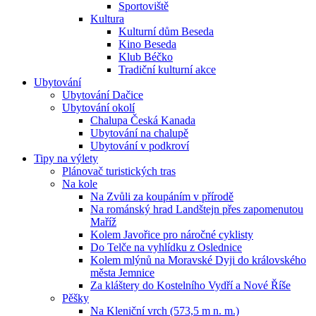
Sportoviště
Kultura
Kulturní dům Beseda
Kino Beseda
Klub Béčko
Tradiční kulturní akce
Ubytování
Ubytování Dačice
Ubytování okolí
Chalupa Česká Kanada
Ubytování na chalupě
Ubytování v podkroví
Tipy na výlety
Plánovač turistických tras
Na kole
Na Zvůli za koupáním v přírodě
Na románský hrad Landštejn přes zapomenutou
Maříž
Kolem Javořice pro náročné cyklisty
Do Telče na vyhlídku z Oslednice
Kolem mlýnů na Moravské Dyji do královského
města Jemnice
Za kláštery do Kostelního Vydří a Nové Říše
Pěšky
Na Kleniční vrch (573,5 m n. m.)