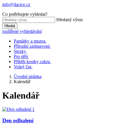
info@dacice.cz
Co potřebujete vyhledat?
Hledaný výraz
Hledat
rozšířené vyhledávání
Památky a muzea
Přírodní zajímavosti
Stezky
Pro děti
Příběh kostky cukru
Volný čas
Úvodní stránka
Kalendář
Kalendář
Den odhalení