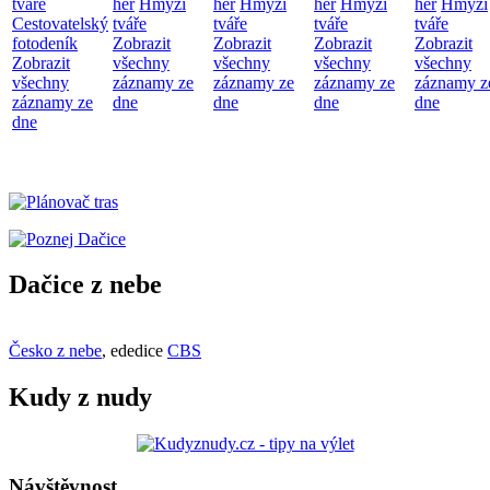
tváře
her
Hmyzí
her
Hmyzí
her
Hmyzí
her
Hmyzí
Cestovatelský
tváře
tváře
tváře
tváře
fotodeník
Zobrazit
Zobrazit
Zobrazit
Zobrazit
Zobrazit
všechny
všechny
všechny
všechny
všechny
záznamy ze
záznamy ze
záznamy ze
záznamy z
záznamy ze
dne
dne
dne
dne
dne
Dačice z nebe
Česko z nebe
, ededice
CBS
Kudy z nudy
Návštěvnost