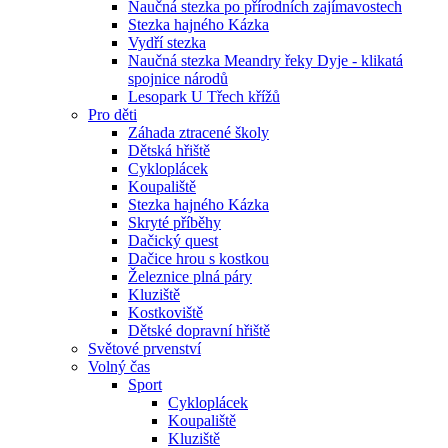
Naučná stezka po přírodních zajímavostech
Stezka hajného Kázka
Vydří stezka
Naučná stezka Meandry řeky Dyje - klikatá
spojnice národů
Lesopark U Třech křížů
Pro děti
Záhada ztracené školy
Dětská hřiště
Cykloplácek
Koupaliště
Stezka hajného Kázka
Skryté příběhy
Dačický quest
Dačice hrou s kostkou
Železnice plná páry
Kluziště
Kostkoviště
Dětské dopravní hřiště
Světové prvenství
Volný čas
Sport
Cykloplácek
Koupaliště
Kluziště