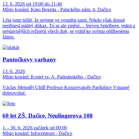
13. 6. 2026 od 19:00 do 21:40
Místo konání:
Kino Beseda - Palackého nám. 4, Dačice
Léta jsme tušili, že nejsme ve vesmíru sami. Nikdo však dosud
nepřinesl pádný důkaz. To se ale změní… Steven Spielberg, jeden z
nejslavnějších režisérů všech dob, se vrátil ke svému oblíbenému
žánru.
Pantočkovy varhany
13. 6. 2026
Místo konání:
Kostel sv. A. Paduánského - Dačice
Václav Metoděj Uhlíř Profesor Konzervatoře Pardubice Vstupné
dobrovolné.
60 let ZŠ, Dačice, Neulingerova 108
1. - 30. 6. 2026 začátek od 00:00
Místo konání:
Infocentrum - Dačice