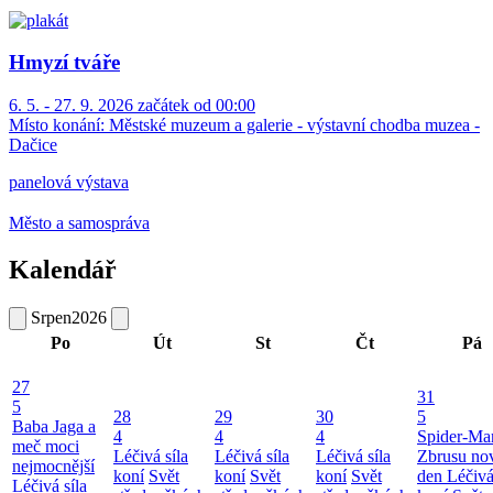
Hmyzí tváře
6. 5. - 27. 9. 2026 začátek od 00:00
Místo konání:
Městské muzeum a galerie - výstavní chodba muzea -
Dačice
panelová výstava
Město a samospráva
Kalendář
Srpen
2026
Po
Út
St
Čt
Pá
27
31
5
28
29
30
5
Baba Jaga a
4
4
4
Spider-Ma
meč moci
Léčivá síla
Léčivá síla
Léčivá síla
Zbrusu no
nejmocnější
koní
Svět
koní
Svět
koní
Svět
den
Léčivá
Léčivá síla