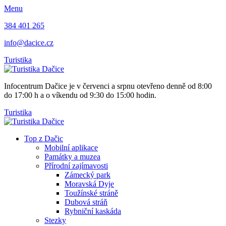
Menu
384 401 265
info@dacice.cz
Turistika
Infocentrum Dačice je v červenci a srpnu otevřeno denně od 8:00
do 17:00 h a o víkendu od 9:30 do 15:00 hodin.
Turistika
Top z Dačic
Mobilní aplikace
Památky a muzea
Přírodní zajímavosti
Zámecký park
Moravská Dyje
Toužínské stráně
Dubová stráň
Rybniční kaskáda
Stezky