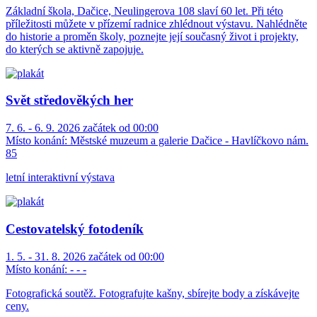
Základní škola, Dačice, Neulingerova 108 slaví 60 let. Při této
příležitosti můžete v přízemí radnice zhlédnout výstavu. Nahlédněte
do historie a proměn školy, poznejte její současný život i projekty,
do kterých se aktivně zapojuje.
Svět středověkých her
7. 6. - 6. 9. 2026 začátek od 00:00
Místo konání:
Městské muzeum a galerie Dačice - Havlíčkovo nám.
85
letní interaktivní výstava
Cestovatelský fotodeník
1. 5. - 31. 8. 2026 začátek od 00:00
Místo konání:
- - -
Fotografická soutěž. Fotografujte kašny, sbírejte body a získávejte
ceny.