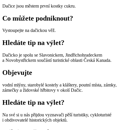
Dačice jsou městem první kostky cukru.
Co můžete podniknout?
Vystoupejte na dačickou věž.
Hledáte tip na výlet?
Dačicko je spolu se Slavonickem, Jindřichohradeckem
a Novobystřickem součástí turistické oblasti Česká Kanada.
Objevujte
vodní mlýny, starobylé kostely a kláštery, poutní místa, zámky,
zámečky a židovské hřbitovy v okolí Dačic.
Hledáte tip na výlet?
Na své si u nás přijdou vyznavači pěší turistiky, cykloturisté
i obdivovatelé historických objektů.