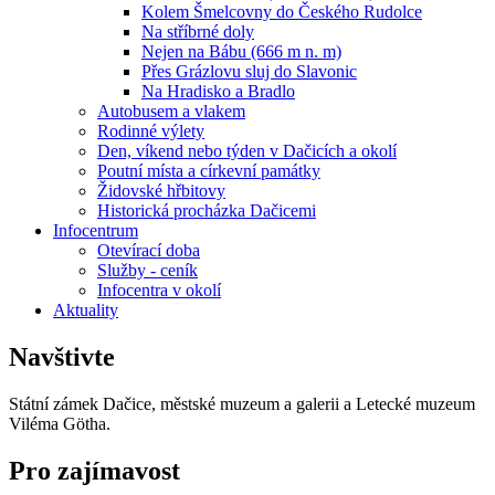
Kolem Šmelcovny do Českého Rudolce
Na stříbrné doly
Nejen na Bábu (666 m n. m)
Přes Grázlovu sluj do Slavonic
Na Hradisko a Bradlo
Autobusem a vlakem
Rodinné výlety
Den, víkend nebo týden v Dačicích a okolí
Poutní místa a církevní památky
Židovské hřbitovy
Historická procházka Dačicemi
Infocentrum
Otevírací doba
Služby - ceník
Infocentra v okolí
Aktuality
Navštivte
Státní zámek Dačice, městské muzeum a galerii a Letecké muzeum
Viléma Götha.
Pro zajímavost