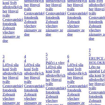
středověkých
středověkých
středověkých
koní
Svět
koní
Svět
her
Hmyzí
her
Hmyzí
her
Hmyzí
středověk
středověkých
tváře
tváře
tváře
her
Hmyzí
her
Hmyzí
Cestovatelský
Cestovatelský
Cestovatelský
tváře
tváře
fotodeník
fotodeník
fotodeník
Cestovatel
Cestovatelský
Zobrazit
Zobrazit
Zobrazit
fotodeník
fotodeník
všechny
všechny
všechny
Zobrazit
Zobrazit
záznamy ze
záznamy ze
záznamy ze
všechny
všechny
dne
dne
dne
záznamy z
záznamy ze
dne
dne
7
5
5
3
4
6
5
ERUPCE 
4
4
4
Ptáčci z vlny
HOLOKRC
Léčivá síla
Léčivá síla
Léčivá síla
Léčivá síla
Léto na
koní
Svět
koní
Svět
koní
Svět
koní
Svět
náměstí
Lé
středověkých
středověkých
středověkých
středověkých
síla koní
S
her
Hmyzí
her
Hmyzí
her
Hmyzí
her
Hmyzí
středověk
tváře
tváře
tváře
tváře
her
Hmyzí
Cestovatelský
Cestovatelský
Cestovatelský
Cestovatelský
tváře
fotodeník
fotodeník
fotodeník
fotodeník
Cestovatel
Zobrazit
Zobrazit
Zobrazit
Zobrazit
fotodeník
všechny
všechny
všechny
všechny
Zobrazit
záznamy ze
záznamy ze
záznamy ze
záznamy ze
všechny