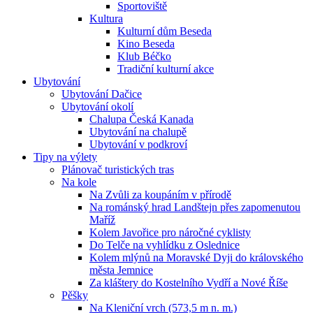
Sportoviště
Kultura
Kulturní dům Beseda
Kino Beseda
Klub Béčko
Tradiční kulturní akce
Ubytování
Ubytování Dačice
Ubytování okolí
Chalupa Česká Kanada
Ubytování na chalupě
Ubytování v podkroví
Tipy na výlety
Plánovač turistických tras
Na kole
Na Zvůli za koupáním v přírodě
Na románský hrad Landštejn přes zapomenutou
Maříž
Kolem Javořice pro náročné cyklisty
Do Telče na vyhlídku z Oslednice
Kolem mlýnů na Moravské Dyji do královského
města Jemnice
Za kláštery do Kostelního Vydří a Nové Říše
Pěšky
Na Kleniční vrch (573,5 m n. m.)