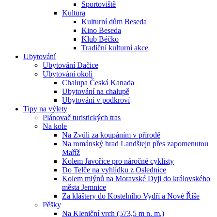
Sportoviště
Kultura
Kulturní dům Beseda
Kino Beseda
Klub Béčko
Tradiční kulturní akce
Ubytování
Ubytování Dačice
Ubytování okolí
Chalupa Česká Kanada
Ubytování na chalupě
Ubytování v podkroví
Tipy na výlety
Plánovač turistických tras
Na kole
Na Zvůli za koupáním v přírodě
Na románský hrad Landštejn přes zapomenutou
Maříž
Kolem Javořice pro náročné cyklisty
Do Telče na vyhlídku z Oslednice
Kolem mlýnů na Moravské Dyji do královského
města Jemnice
Za kláštery do Kostelního Vydří a Nové Říše
Pěšky
Na Kleniční vrch (573,5 m n. m.)