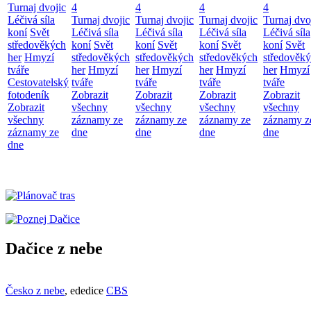
Turnaj dvojic
4
4
4
4
Léčivá síla
Turnaj dvojic
Turnaj dvojic
Turnaj dvojic
Turnaj dvo
koní
Svět
Léčivá síla
Léčivá síla
Léčivá síla
Léčivá síla
středověkých
koní
Svět
koní
Svět
koní
Svět
koní
Svět
her
Hmyzí
středověkých
středověkých
středověkých
středověk
tváře
her
Hmyzí
her
Hmyzí
her
Hmyzí
her
Hmyzí
Cestovatelský
tváře
tváře
tváře
tváře
fotodeník
Zobrazit
Zobrazit
Zobrazit
Zobrazit
Zobrazit
všechny
všechny
všechny
všechny
všechny
záznamy ze
záznamy ze
záznamy ze
záznamy z
záznamy ze
dne
dne
dne
dne
dne
Dačice z nebe
Česko z nebe
, ededice
CBS