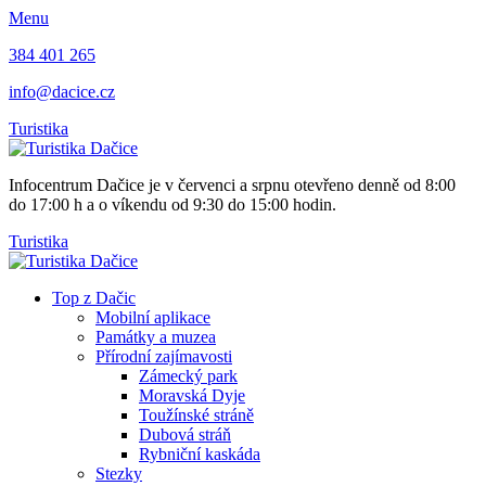
Menu
384 401 265
info@dacice.cz
Turistika
Infocentrum Dačice je v červenci a srpnu otevřeno denně od 8:00
do 17:00 h a o víkendu od 9:30 do 15:00 hodin.
Turistika
Top z Dačic
Mobilní aplikace
Památky a muzea
Přírodní zajímavosti
Zámecký park
Moravská Dyje
Toužínské stráně
Dubová stráň
Rybniční kaskáda
Stezky