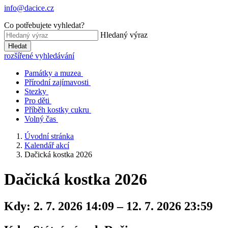
info@dacice.cz
Co potřebujete vyhledat?
Hledaný výraz
Hledat
rozšířené vyhledávání
Památky a muzea
Přírodní zajímavosti
Stezky
Pro děti
Příběh kostky cukru
Volný čas
Úvodní stránka
Kalendář akcí
Dačická kostka 2026
Dačická kostka 2026
Kdy:
2. 7. 2026 14:09 – 12. 7. 2026 23:59