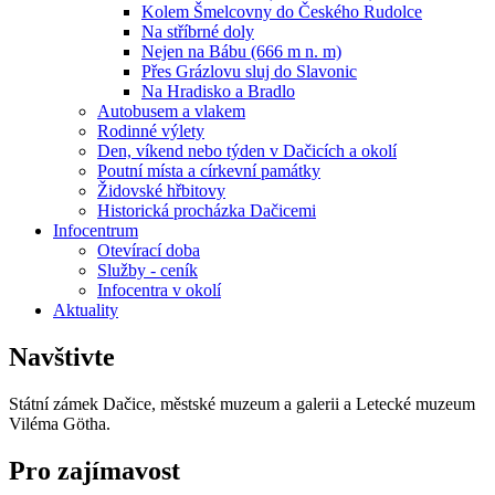
Kolem Šmelcovny do Českého Rudolce
Na stříbrné doly
Nejen na Bábu (666 m n. m)
Přes Grázlovu sluj do Slavonic
Na Hradisko a Bradlo
Autobusem a vlakem
Rodinné výlety
Den, víkend nebo týden v Dačicích a okolí
Poutní místa a církevní památky
Židovské hřbitovy
Historická procházka Dačicemi
Infocentrum
Otevírací doba
Služby - ceník
Infocentra v okolí
Aktuality
Navštivte
Státní zámek Dačice, městské muzeum a galerii a Letecké muzeum
Viléma Götha.
Pro zajímavost