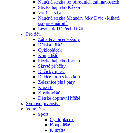
Naučná stezka po přírodních zajímavostech
Stezka hajného Kázka
Vydří stezka
Naučná stezka Meandry řeky Dyje - klikatá
spojnice národů
Lesopark U Třech křížů
Pro děti
Záhada ztracené školy
Dětská hřiště
Cykloplácek
Koupaliště
Stezka hajného Kázka
Skryté příběhy
Dačický quest
Dačice hrou s kostkou
Železnice plná páry
Kluziště
Kostkoviště
Dětské dopravní hřiště
Světové prvenství
Volný čas
Sport
Cykloplácek
Koupaliště
Kluziště