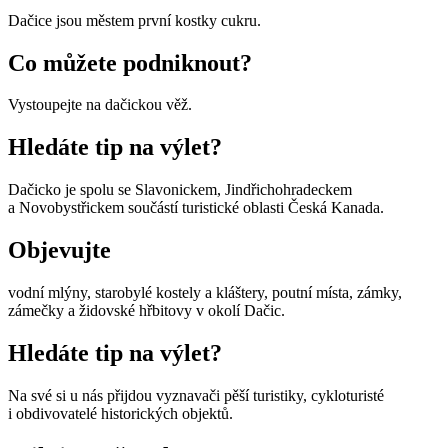
Dačice jsou městem první kostky cukru.
Co můžete podniknout?
Vystoupejte na dačickou věž.
Hledáte tip na výlet?
Dačicko je spolu se Slavonickem, Jindřichohradeckem
a Novobystřickem součástí turistické oblasti Česká Kanada.
Objevujte
vodní mlýny, starobylé kostely a kláštery, poutní místa, zámky,
zámečky a židovské hřbitovy v okolí Dačic.
Hledáte tip na výlet?
Na své si u nás přijdou vyznavači pěší turistiky, cykloturisté
i obdivovatelé historických objektů.