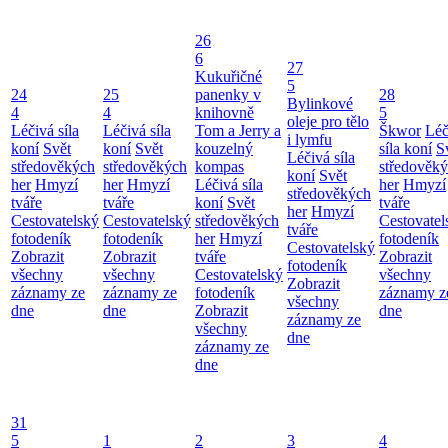
26
6
27
Kukuřičné
5
24
25
panenky v
28
Bylinkové
4
4
knihovně
5
oleje pro tělo
Léčivá síla
Léčivá síla
Tom a Jerry a
Škwor
Léč
i lymfu
koní
Svět
koní
Svět
kouzelný
síla koní
S
Léčivá síla
středověkých
středověkých
kompas
středověk
koní
Svět
her
Hmyzí
her
Hmyzí
Léčivá síla
her
Hmyzí
středověkých
tváře
tváře
koní
Svět
tváře
her
Hmyzí
Cestovatelský
Cestovatelský
středověkých
Cestovatel
tváře
fotodeník
fotodeník
her
Hmyzí
fotodeník
Cestovatelský
Zobrazit
Zobrazit
tváře
Zobrazit
fotodeník
všechny
všechny
Cestovatelský
všechny
Zobrazit
záznamy ze
záznamy ze
fotodeník
záznamy z
všechny
dne
dne
Zobrazit
dne
záznamy ze
všechny
dne
záznamy ze
dne
31
5
1
2
3
4