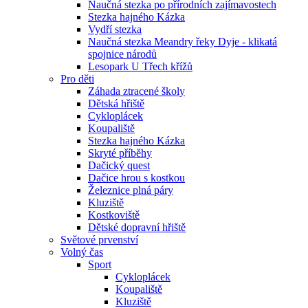
Naučná stezka po přírodních zajímavostech
Stezka hajného Kázka
Vydří stezka
Naučná stezka Meandry řeky Dyje - klikatá
spojnice národů
Lesopark U Třech křížů
Pro děti
Záhada ztracené školy
Dětská hřiště
Cykloplácek
Koupaliště
Stezka hajného Kázka
Skryté příběhy
Dačický quest
Dačice hrou s kostkou
Železnice plná páry
Kluziště
Kostkoviště
Dětské dopravní hřiště
Světové prvenství
Volný čas
Sport
Cykloplácek
Koupaliště
Kluziště