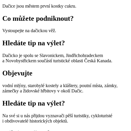
Dačice jsou městem první kostky cukru.
Co můžete podniknout?
Vystoupejte na dačickou věž.
Hledáte tip na výlet?
Dačicko je spolu se Slavonickem, Jindřichohradeckem
a Novobystřickem součástí turistické oblasti Česká Kanada.
Objevujte
vodní mlýny, starobylé kostely a kláštery, poutní místa, zámky,
zámečky a židovské hřbitovy v okolí Dačic.
Hledáte tip na výlet?
Na své si u nás přijdou vyznavači pěší turistiky, cykloturisté
i obdivovatelé historických objektů.