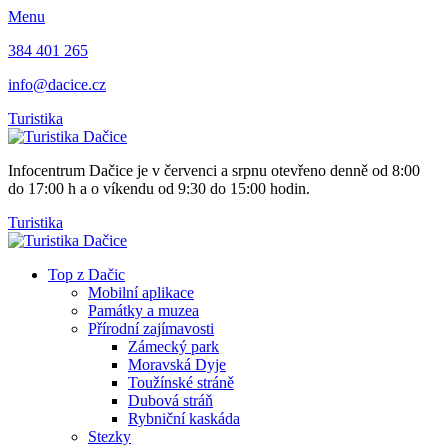
Menu
384 401 265
info@dacice.cz
Turistika
Infocentrum Dačice je v červenci a srpnu otevřeno denně od 8:00
do 17:00 h a o víkendu od 9:30 do 15:00 hodin.
Turistika
Top z Dačic
Mobilní aplikace
Památky a muzea
Přírodní zajímavosti
Zámecký park
Moravská Dyje
Toužínské stráně
Dubová stráň
Rybniční kaskáda
Stezky