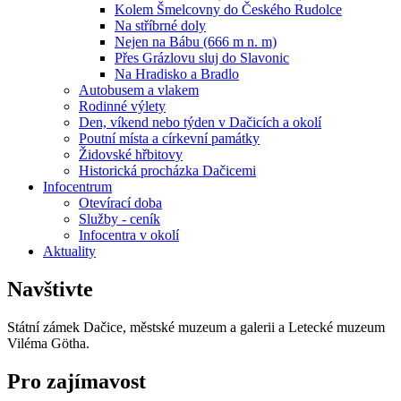
Kolem Šmelcovny do Českého Rudolce
Na stříbrné doly
Nejen na Bábu (666 m n. m)
Přes Grázlovu sluj do Slavonic
Na Hradisko a Bradlo
Autobusem a vlakem
Rodinné výlety
Den, víkend nebo týden v Dačicích a okolí
Poutní místa a církevní památky
Židovské hřbitovy
Historická procházka Dačicemi
Infocentrum
Otevírací doba
Služby - ceník
Infocentra v okolí
Aktuality
Navštivte
Státní zámek Dačice, městské muzeum a galerii a Letecké muzeum
Viléma Götha.
Pro zajímavost