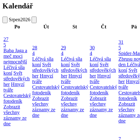
Kalendář
Srpen
2026
Po
Út
St
Čt
Pá
27
31
5
28
29
30
5
Baba Jaga a
4
4
4
Spider-Ma
meč moci
Léčivá síla
Léčivá síla
Léčivá síla
Zbrusu no
nejmocnější
koní
Svět
koní
Svět
koní
Svět
den
Léčivá
Léčivá síla
středověkých
středověkých
středověkých
koní
Svět
koní
Svět
her
Hmyzí
her
Hmyzí
her
Hmyzí
středověk
středověkých
tváře
tváře
tváře
her
Hmyzí
her
Hmyzí
Cestovatelský
Cestovatelský
Cestovatelský
tváře
tváře
fotodeník
fotodeník
fotodeník
Cestovatel
Cestovatelský
Zobrazit
Zobrazit
Zobrazit
fotodeník
fotodeník
všechny
všechny
všechny
Zobrazit
Zobrazit
záznamy ze
záznamy ze
záznamy ze
všechny
všechny
dne
dne
dne
záznamy z
záznamy ze
dne
dne
7