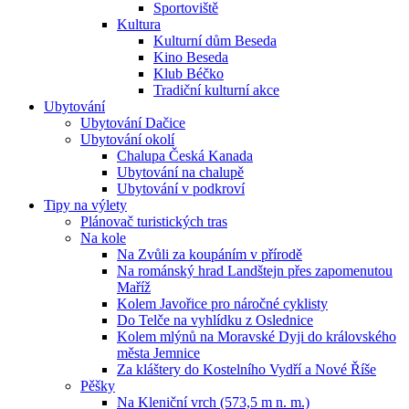
Sportoviště
Kultura
Kulturní dům Beseda
Kino Beseda
Klub Béčko
Tradiční kulturní akce
Ubytování
Ubytování Dačice
Ubytování okolí
Chalupa Česká Kanada
Ubytování na chalupě
Ubytování v podkroví
Tipy na výlety
Plánovač turistických tras
Na kole
Na Zvůli za koupáním v přírodě
Na románský hrad Landštejn přes zapomenutou
Maříž
Kolem Javořice pro náročné cyklisty
Do Telče na vyhlídku z Oslednice
Kolem mlýnů na Moravské Dyji do královského
města Jemnice
Za kláštery do Kostelního Vydří a Nové Říše
Pěšky
Na Kleniční vrch (573,5 m n. m.)