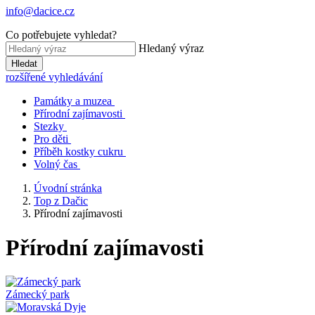
info@dacice.cz
Co potřebujete vyhledat?
Hledaný výraz
Hledat
rozšířené vyhledávání
Památky a muzea
Přírodní zajímavosti
Stezky
Pro děti
Příběh kostky cukru
Volný čas
Úvodní stránka
Top z Dačic
Přírodní zajímavosti
Přírodní zajímavosti
Zámecký park