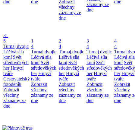
dne
dne
Zobrazit
dne
záznamy ze
všechny
dne
záznamy ze
dne
31
5
1
2
3
4
Turnaj dvojic
4
4
4
4
Léčivá síla
Turnaj dvojic
Turnaj dvojic
Turnaj dvojic
Turnaj dvo
koní
Svět
Léčivá síla
Léčivá síla
Léčivá síla
Léčivá síla
středověkých
koní
Svět
koní
Svět
koní
Svět
koní
Svět
her
Hmyzí
středověkých
středověkých
středověkých
středověk
tváře
her
Hmyzí
her
Hmyzí
her
Hmyzí
her
Hmyzí
Cestovatelský
tváře
tváře
tváře
tváře
fotodeník
Zobrazit
Zobrazit
Zobrazit
Zobrazit
Zobrazit
všechny
všechny
všechny
všechny
všechny
záznamy ze
záznamy ze
záznamy ze
záznamy z
záznamy ze
dne
dne
dne
dne
dne