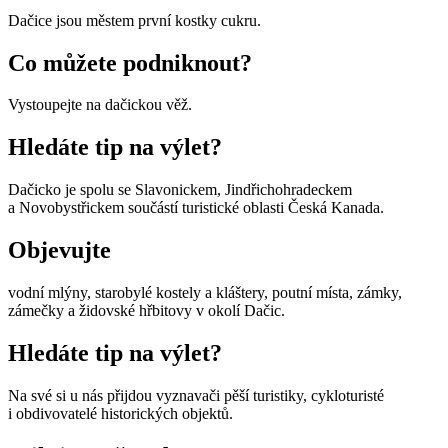
Dačice jsou městem první kostky cukru.
Co můžete podniknout?
Vystoupejte na dačickou věž.
Hledáte tip na výlet?
Dačicko je spolu se Slavonickem, Jindřichohradeckem
a Novobystřickem součástí turistické oblasti Česká Kanada.
Objevujte
vodní mlýny, starobylé kostely a kláštery, poutní místa, zámky,
zámečky a židovské hřbitovy v okolí Dačic.
Hledáte tip na výlet?
Na své si u nás přijdou vyznavači pěší turistiky, cykloturisté
i obdivovatelé historických objektů.