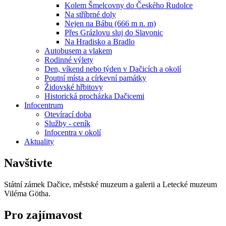
Kolem Šmelcovny do Českého Rudolce
Na stříbrné doly
Nejen na Bábu (666 m n. m)
Přes Grázlovu sluj do Slavonic
Na Hradisko a Bradlo
Autobusem a vlakem
Rodinné výlety
Den, víkend nebo týden v Dačicích a okolí
Poutní místa a církevní památky
Židovské hřbitovy
Historická procházka Dačicemi
Infocentrum
Otevírací doba
Služby - ceník
Infocentra v okolí
Aktuality
Navštivte
Státní zámek Dačice, městské muzeum a galerii a Letecké muzeum
Viléma Götha.
Pro zajímavost