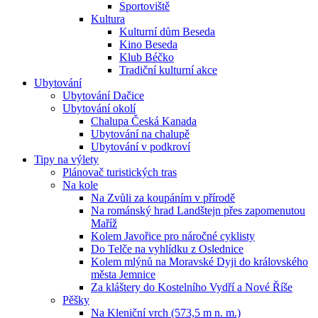
Sportoviště
Kultura
Kulturní dům Beseda
Kino Beseda
Klub Béčko
Tradiční kulturní akce
Ubytování
Ubytování Dačice
Ubytování okolí
Chalupa Česká Kanada
Ubytování na chalupě
Ubytování v podkroví
Tipy na výlety
Plánovač turistických tras
Na kole
Na Zvůli za koupáním v přírodě
Na románský hrad Landštejn přes zapomenutou
Maříž
Kolem Javořice pro náročné cyklisty
Do Telče na vyhlídku z Oslednice
Kolem mlýnů na Moravské Dyji do královského
města Jemnice
Za kláštery do Kostelního Vydří a Nové Říše
Pěšky
Na Kleniční vrch (573,5 m n. m.)