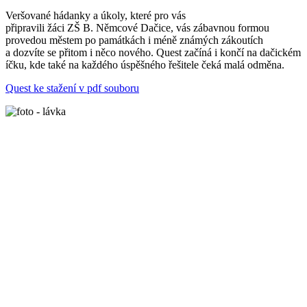
Veršované hádanky a úkoly, které pro vás
připravili žáci ZŠ B. Němcové Dačice, vás zábavnou formou
provedou městem po památkách i méně známých zákoutích
a dozvíte se přitom i něco nového. Quest začíná i končí na dačickém
íčku, kde také na každého úspěšného řešitele čeká malá odměna.
Quest ke stažení v pdf souboru