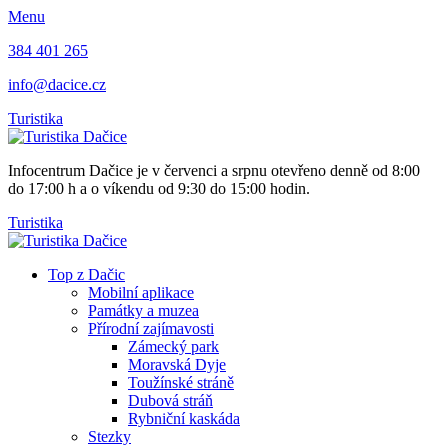
Menu
384 401 265
info@dacice.cz
Turistika
Infocentrum Dačice je v červenci a srpnu otevřeno denně od 8:00
do 17:00 h a o víkendu od 9:30 do 15:00 hodin.
Turistika
Top z Dačic
Mobilní aplikace
Památky a muzea
Přírodní zajímavosti
Zámecký park
Moravská Dyje
Toužínské stráně
Dubová stráň
Rybniční kaskáda
Stezky