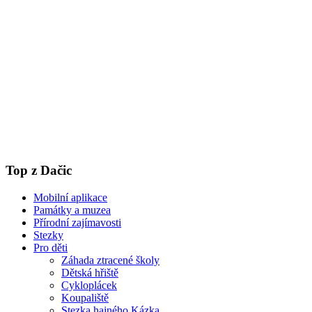
Top z Dačic
Mobilní aplikace
Památky a muzea
Přírodní zajímavosti
Stezky
Pro děti
Záhada ztracené školy
Dětská hřiště
Cykloplácek
Koupaliště
Stezka hajného Kázka