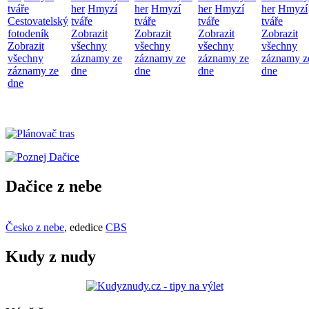
tváře
her
Hmyzí
her
Hmyzí
her
Hmyzí
her
Hmyzí
Cestovatelský
tváře
tváře
tváře
tváře
fotodeník
Zobrazit
Zobrazit
Zobrazit
Zobrazit
Zobrazit
všechny
všechny
všechny
všechny
všechny
záznamy ze
záznamy ze
záznamy ze
záznamy z
záznamy ze
dne
dne
dne
dne
dne
Dačice z nebe
Česko z nebe
, ededice
CBS
Kudy z nudy