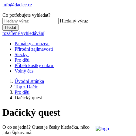
info@dacice.cz
Co potřebujete vyhledat?
Hledaný výraz
Hledat
rozšířené vyhledávání
Památky a muzea
Přírodní zajímavosti
Stezky
Pro děti
Příběh kostky cukru
Volný čas
Úvodní stránka
Top z Dačic
Pro děti
Dačický quest
Dačický quest
O co se jedná? Quest je česky hledačka, něco
jako šipkovaná.