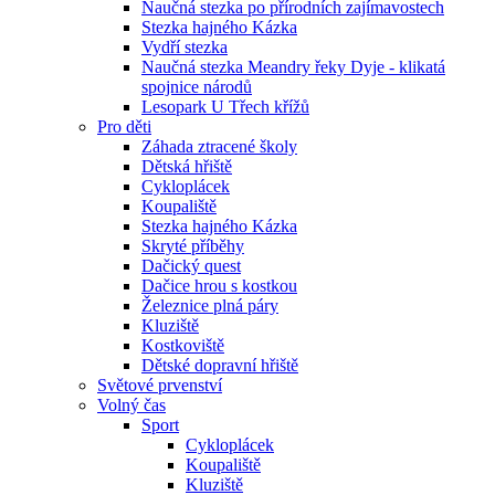
Naučná stezka po přírodních zajímavostech
Stezka hajného Kázka
Vydří stezka
Naučná stezka Meandry řeky Dyje - klikatá
spojnice národů
Lesopark U Třech křížů
Pro děti
Záhada ztracené školy
Dětská hřiště
Cykloplácek
Koupaliště
Stezka hajného Kázka
Skryté příběhy
Dačický quest
Dačice hrou s kostkou
Železnice plná páry
Kluziště
Kostkoviště
Dětské dopravní hřiště
Světové prvenství
Volný čas
Sport
Cykloplácek
Koupaliště
Kluziště