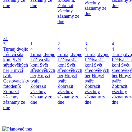
záznamy ze
záznamy ze
fotodeník
záznamy z
všechny
dne
dne
Zobrazit
dne
záznamy ze
všechny
dne
záznamy ze
dne
31
5
1
2
3
4
Turnaj dvojic
4
4
4
4
Léčivá síla
Turnaj dvojic
Turnaj dvojic
Turnaj dvojic
Turnaj dvo
koní
Svět
Léčivá síla
Léčivá síla
Léčivá síla
Léčivá síla
středověkých
koní
Svět
koní
Svět
koní
Svět
koní
Svět
her
Hmyzí
středověkých
středověkých
středověkých
středověk
tváře
her
Hmyzí
her
Hmyzí
her
Hmyzí
her
Hmyzí
Cestovatelský
tváře
tváře
tváře
tváře
fotodeník
Zobrazit
Zobrazit
Zobrazit
Zobrazit
Zobrazit
všechny
všechny
všechny
všechny
všechny
záznamy ze
záznamy ze
záznamy ze
záznamy z
záznamy ze
dne
dne
dne
dne
dne