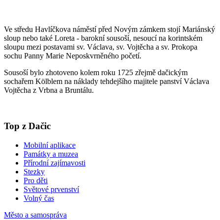
Ve středu Havlíčkova náměstí před Novým zámkem stojí Mariánský
sloup nebo také Loreta - barokní sousoší, nesoucí na korintském
sloupu mezi postavami sv. Václava, sv. Vojtěcha a sv. Prokopa
sochu Panny Marie Neposkvrněného početí.
Sousoší bylo zhotoveno kolem roku 1725 zřejmě dačickým
sochařem Kölblem na náklady tehdejšího majitele panství Václava
Vojtěcha z Vrbna a Bruntálu.
Top z Dačic
Mobilní aplikace
Památky a muzea
Přírodní zajímavosti
Stezky
Pro děti
Světové prvenství
Volný čas
Město a samospráva