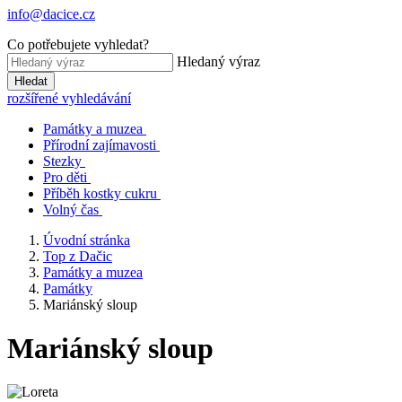
info@dacice.cz
Co potřebujete vyhledat?
Hledaný výraz
Hledat
rozšířené vyhledávání
Památky a muzea
Přírodní zajímavosti
Stezky
Pro děti
Příběh kostky cukru
Volný čas
Úvodní stránka
Top z Dačic
Památky a muzea
Památky
Mariánský sloup
Mariánský sloup