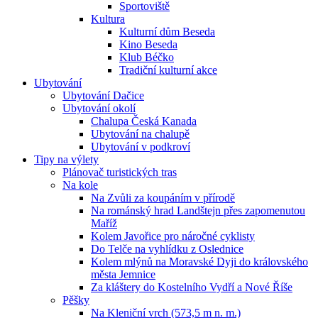
Sportoviště
Kultura
Kulturní dům Beseda
Kino Beseda
Klub Béčko
Tradiční kulturní akce
Ubytování
Ubytování Dačice
Ubytování okolí
Chalupa Česká Kanada
Ubytování na chalupě
Ubytování v podkroví
Tipy na výlety
Plánovač turistických tras
Na kole
Na Zvůli za koupáním v přírodě
Na románský hrad Landštejn přes zapomenutou
Maříž
Kolem Javořice pro náročné cyklisty
Do Telče na vyhlídku z Oslednice
Kolem mlýnů na Moravské Dyji do královského
města Jemnice
Za kláštery do Kostelního Vydří a Nové Říše
Pěšky
Na Kleniční vrch (573,5 m n. m.)