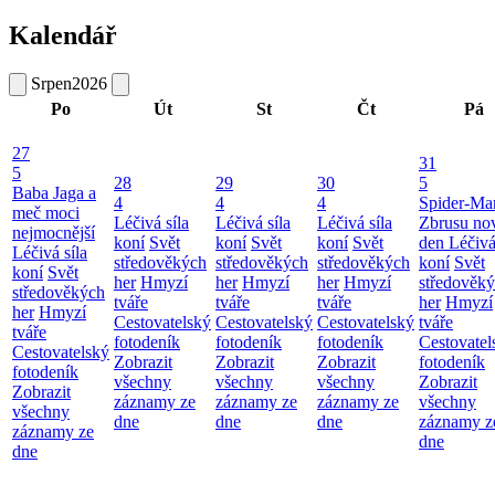
Kalendář
Srpen
2026
Po
Út
St
Čt
Pá
27
31
5
28
29
30
5
Baba Jaga a
4
4
4
Spider-Ma
meč moci
Léčivá síla
Léčivá síla
Léčivá síla
Zbrusu no
nejmocnější
koní
Svět
koní
Svět
koní
Svět
den
Léčivá
Léčivá síla
středověkých
středověkých
středověkých
koní
Svět
koní
Svět
her
Hmyzí
her
Hmyzí
her
Hmyzí
středověk
středověkých
tváře
tváře
tváře
her
Hmyzí
her
Hmyzí
Cestovatelský
Cestovatelský
Cestovatelský
tváře
tváře
fotodeník
fotodeník
fotodeník
Cestovatel
Cestovatelský
Zobrazit
Zobrazit
Zobrazit
fotodeník
fotodeník
všechny
všechny
všechny
Zobrazit
Zobrazit
záznamy ze
záznamy ze
záznamy ze
všechny
všechny
dne
dne
dne
záznamy z
záznamy ze
dne
dne