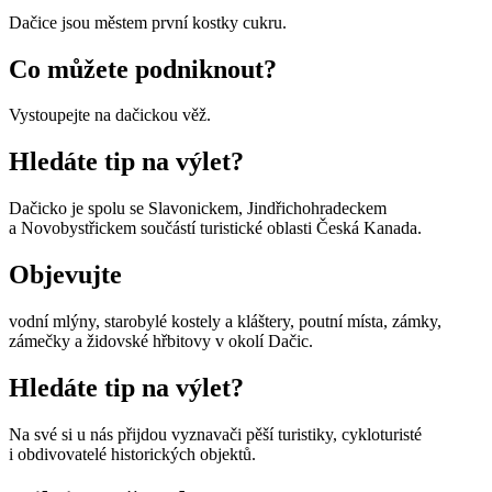
Dačice jsou městem první kostky cukru.
Co můžete podniknout?
Vystoupejte na dačickou věž.
Hledáte tip na výlet?
Dačicko je spolu se Slavonickem, Jindřichohradeckem
a Novobystřickem součástí turistické oblasti Česká Kanada.
Objevujte
vodní mlýny, starobylé kostely a kláštery, poutní místa, zámky,
zámečky a židovské hřbitovy v okolí Dačic.
Hledáte tip na výlet?
Na své si u nás přijdou vyznavači pěší turistiky, cykloturisté
i obdivovatelé historických objektů.