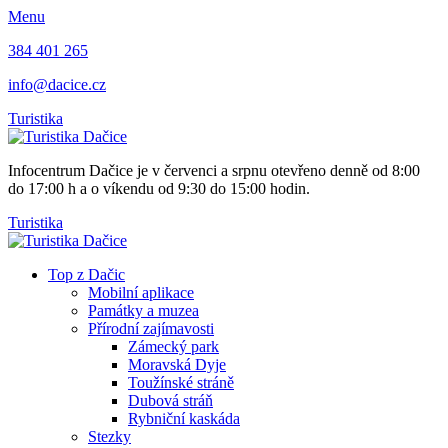
Menu
384 401 265
info@dacice.cz
Turistika
Infocentrum Dačice je v červenci a srpnu otevřeno denně od 8:00
do 17:00 h a o víkendu od 9:30 do 15:00 hodin.
Turistika
Top z Dačic
Mobilní aplikace
Památky a muzea
Přírodní zajímavosti
Zámecký park
Moravská Dyje
Toužínské stráně
Dubová stráň
Rybniční kaskáda
Stezky