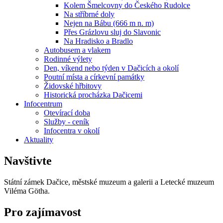
Kolem Šmelcovny do Českého Rudolce
Na stříbrné doly
Nejen na Bábu (666 m n. m)
Přes Grázlovu sluj do Slavonic
Na Hradisko a Bradlo
Autobusem a vlakem
Rodinné výlety
Den, víkend nebo týden v Dačicích a okolí
Poutní místa a církevní památky
Židovské hřbitovy
Historická procházka Dačicemi
Infocentrum
Otevírací doba
Služby - ceník
Infocentra v okolí
Aktuality
Navštivte
Státní zámek Dačice, městské muzeum a galerii a Letecké muzeum
Viléma Götha.
Pro zajímavost