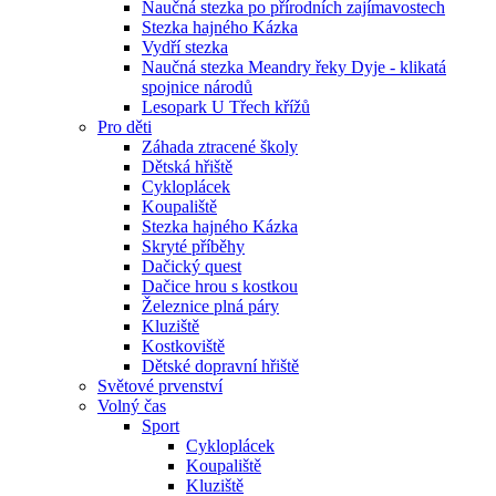
Naučná stezka po přírodních zajímavostech
Stezka hajného Kázka
Vydří stezka
Naučná stezka Meandry řeky Dyje - klikatá
spojnice národů
Lesopark U Třech křížů
Pro děti
Záhada ztracené školy
Dětská hřiště
Cykloplácek
Koupaliště
Stezka hajného Kázka
Skryté příběhy
Dačický quest
Dačice hrou s kostkou
Železnice plná páry
Kluziště
Kostkoviště
Dětské dopravní hřiště
Světové prvenství
Volný čas
Sport
Cykloplácek
Koupaliště
Kluziště