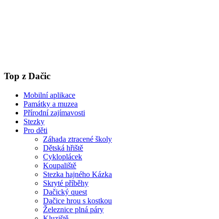
Top z Dačic
Mobilní aplikace
Památky a muzea
Přírodní zajímavosti
Stezky
Pro děti
Záhada ztracené školy
Dětská hřiště
Cykloplácek
Koupaliště
Stezka hajného Kázka
Skryté příběhy
Dačický quest
Dačice hrou s kostkou
Železnice plná páry
Kluziště