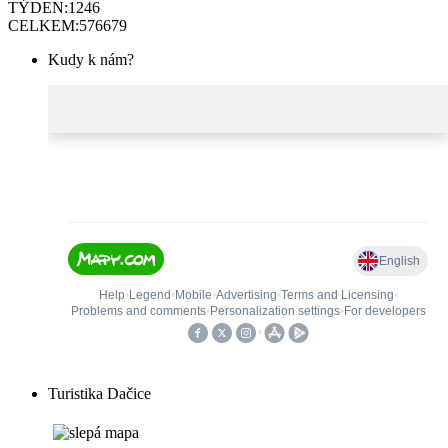
TÝDEN:
1246
CELKEM:
576679
Kudy k nám?
Turistika Dačice