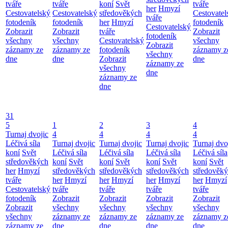
tváře
tváře
koní
Svět
tváře
her
Hmyzí
Cestovatelský
Cestovatelský
středověkých
Cestovatel
tváře
fotodeník
fotodeník
her
Hmyzí
fotodeník
Cestovatelský
Zobrazit
Zobrazit
tváře
Zobrazit
fotodeník
všechny
všechny
Cestovatelský
všechny
Zobrazit
záznamy ze
záznamy ze
fotodeník
záznamy z
všechny
dne
dne
Zobrazit
dne
záznamy ze
všechny
dne
záznamy ze
dne
31
5
1
2
3
4
Turnaj dvojic
4
4
4
4
Léčivá síla
Turnaj dvojic
Turnaj dvojic
Turnaj dvojic
Turnaj dvo
koní
Svět
Léčivá síla
Léčivá síla
Léčivá síla
Léčivá síla
středověkých
koní
Svět
koní
Svět
koní
Svět
koní
Svět
her
Hmyzí
středověkých
středověkých
středověkých
středověk
tváře
her
Hmyzí
her
Hmyzí
her
Hmyzí
her
Hmyzí
Cestovatelský
tváře
tváře
tváře
tváře
fotodeník
Zobrazit
Zobrazit
Zobrazit
Zobrazit
Zobrazit
všechny
všechny
všechny
všechny
všechny
záznamy ze
záznamy ze
záznamy ze
záznamy z
záznamy ze
dne
dne
dne
dne