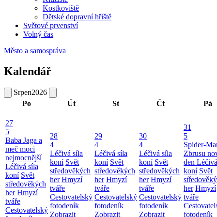
Kostkoviště
Dětské dopravní hřiště
Světové prvenství
Volný čas
Město a samospráva
Kalendář
Srpen
2026
Po
Út
St
Čt
Pá
27
31
5
28
29
30
5
Baba Jaga a
4
4
4
Spider-Ma
meč moci
Léčivá síla
Léčivá síla
Léčivá síla
Zbrusu no
nejmocnější
koní
Svět
koní
Svět
koní
Svět
den
Léčivá
Léčivá síla
středověkých
středověkých
středověkých
koní
Svět
koní
Svět
her
Hmyzí
her
Hmyzí
her
Hmyzí
středověk
středověkých
tváře
tváře
tváře
her
Hmyzí
her
Hmyzí
Cestovatelský
Cestovatelský
Cestovatelský
tváře
tváře
fotodeník
fotodeník
fotodeník
Cestovatel
Cestovatelský
Zobrazit
Zobrazit
Zobrazit
fotodeník