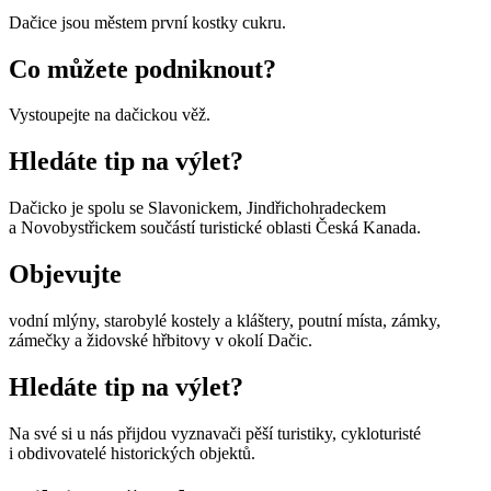
Dačice jsou městem první kostky cukru.
Co můžete podniknout?
Vystoupejte na dačickou věž.
Hledáte tip na výlet?
Dačicko je spolu se Slavonickem, Jindřichohradeckem
a Novobystřickem součástí turistické oblasti Česká Kanada.
Objevujte
vodní mlýny, starobylé kostely a kláštery, poutní místa, zámky,
zámečky a židovské hřbitovy v okolí Dačic.
Hledáte tip na výlet?
Na své si u nás přijdou vyznavači pěší turistiky, cykloturisté
i obdivovatelé historických objektů.