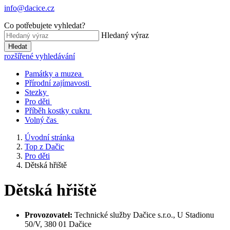
info@dacice.cz
Co potřebujete vyhledat?
Hledaný výraz
Hledat
rozšířené vyhledávání
Památky a muzea
Přírodní zajímavosti
Stezky
Pro děti
Příběh kostky cukru
Volný čas
Úvodní stránka
Top z Dačic
Pro děti
Dětská hřiště
Dětská hřiště
Provozovatel:
Technické služby Dačice s.r.o., U Stadionu
50/V, 380 01 Dačice