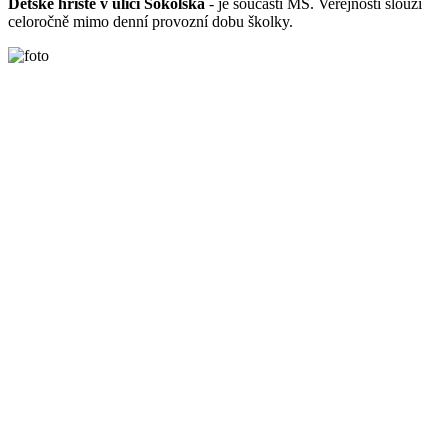
Dětské hřiště v ulici Sokolská
- je součástí MŠ. Veřejnosti slouží
celoročně mimo denní provozní dobu školky.