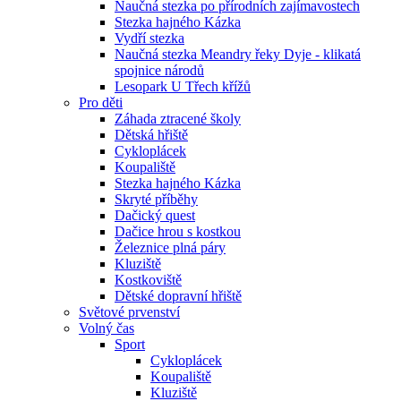
Naučná stezka po přírodních zajímavostech
Stezka hajného Kázka
Vydří stezka
Naučná stezka Meandry řeky Dyje - klikatá
spojnice národů
Lesopark U Třech křížů
Pro děti
Záhada ztracené školy
Dětská hřiště
Cykloplácek
Koupaliště
Stezka hajného Kázka
Skryté příběhy
Dačický quest
Dačice hrou s kostkou
Železnice plná páry
Kluziště
Kostkoviště
Dětské dopravní hřiště
Světové prvenství
Volný čas
Sport
Cykloplácek
Koupaliště
Kluziště