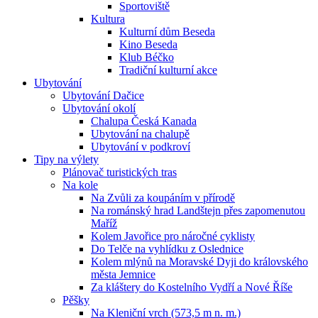
Sportoviště
Kultura
Kulturní dům Beseda
Kino Beseda
Klub Béčko
Tradiční kulturní akce
Ubytování
Ubytování Dačice
Ubytování okolí
Chalupa Česká Kanada
Ubytování na chalupě
Ubytování v podkroví
Tipy na výlety
Plánovač turistických tras
Na kole
Na Zvůli za koupáním v přírodě
Na románský hrad Landštejn přes zapomenutou
Maříž
Kolem Javořice pro náročné cyklisty
Do Telče na vyhlídku z Oslednice
Kolem mlýnů na Moravské Dyji do královského
města Jemnice
Za kláštery do Kostelního Vydří a Nové Říše
Pěšky
Na Kleniční vrch (573,5 m n. m.)