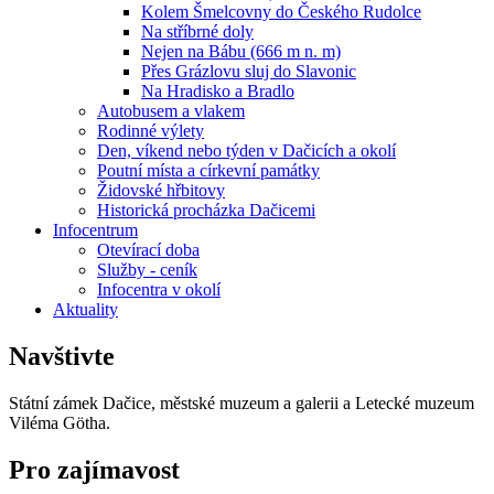
Kolem Šmelcovny do Českého Rudolce
Na stříbrné doly
Nejen na Bábu (666 m n. m)
Přes Grázlovu sluj do Slavonic
Na Hradisko a Bradlo
Autobusem a vlakem
Rodinné výlety
Den, víkend nebo týden v Dačicích a okolí
Poutní místa a církevní památky
Židovské hřbitovy
Historická procházka Dačicemi
Infocentrum
Otevírací doba
Služby - ceník
Infocentra v okolí
Aktuality
Navštivte
Státní zámek Dačice, městské muzeum a galerii a Letecké muzeum
Viléma Götha.
Pro zajímavost