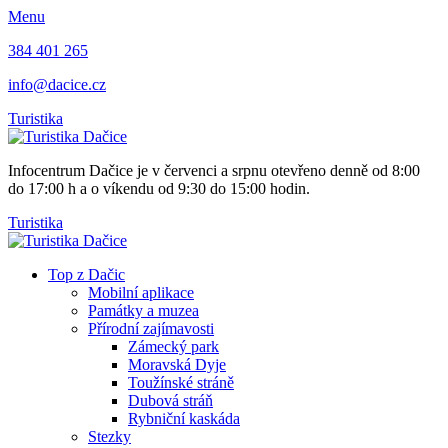
Menu
384 401 265
info@dacice.cz
Turistika
Infocentrum Dačice je v červenci a srpnu otevřeno denně od 8:00
do 17:00 h a o víkendu od 9:30 do 15:00 hodin.
Turistika
Top z Dačic
Mobilní aplikace
Památky a muzea
Přírodní zajímavosti
Zámecký park
Moravská Dyje
Toužínské stráně
Dubová stráň
Rybniční kaskáda
Stezky