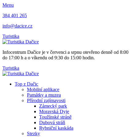
Menu
384 401 265
info@dacice.cz
Turistika
Infocentrum Dačice je v červenci a srpnu otevřeno denně od 8:00
do 17:00 h a o víkendu od 9:30 do 15:00 hodin.
Turistika
Top z Dačic
Mobilní aplikace
Památky a muzea
Přírodní zajímavosti
Zámecký park
Moravská Dyje
Toužínské stráně
Dubová stráň
Rybniční kaskáda
Stezky