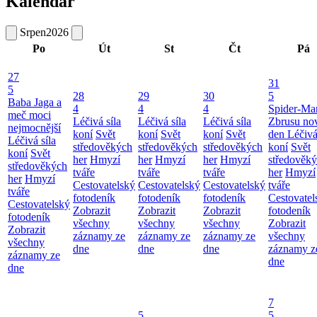
Kalendář
Srpen
2026
Po
Út
St
Čt
Pá
27
31
5
28
29
30
5
Baba Jaga a
4
4
4
Spider-Ma
meč moci
Léčivá síla
Léčivá síla
Léčivá síla
Zbrusu no
nejmocnější
koní
Svět
koní
Svět
koní
Svět
den
Léčivá
Léčivá síla
středověkých
středověkých
středověkých
koní
Svět
koní
Svět
her
Hmyzí
her
Hmyzí
her
Hmyzí
středověk
středověkých
tváře
tváře
tváře
her
Hmyzí
her
Hmyzí
Cestovatelský
Cestovatelský
Cestovatelský
tváře
tváře
fotodeník
fotodeník
fotodeník
Cestovatel
Cestovatelský
Zobrazit
Zobrazit
Zobrazit
fotodeník
fotodeník
všechny
všechny
všechny
Zobrazit
Zobrazit
záznamy ze
záznamy ze
záznamy ze
všechny
všechny
dne
dne
dne
záznamy z
záznamy ze
dne
dne
7
5
5