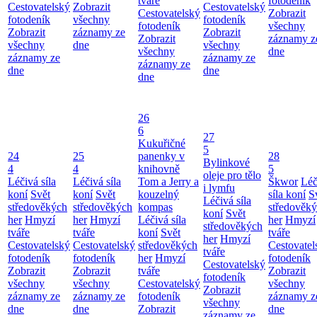
tváře
fotodeník
Cestovatelský
Zobrazit
Cestovatelský
Cestovatelský
Zobrazit
fotodeník
všechny
fotodeník
fotodeník
všechny
Zobrazit
záznamy ze
Zobrazit
Zobrazit
záznamy z
všechny
dne
všechny
všechny
dne
záznamy ze
záznamy ze
záznamy ze
dne
dne
dne
26
6
27
Kukuřičné
5
24
25
panenky v
28
Bylinkové
4
4
knihovně
5
oleje pro tělo
Léčivá síla
Léčivá síla
Tom a Jerry a
Škwor
Léč
i lymfu
koní
Svět
koní
Svět
kouzelný
síla koní
S
Léčivá síla
středověkých
středověkých
kompas
středověk
koní
Svět
her
Hmyzí
her
Hmyzí
Léčivá síla
her
Hmyzí
středověkých
tváře
tváře
koní
Svět
tváře
her
Hmyzí
Cestovatelský
Cestovatelský
středověkých
Cestovatel
tváře
fotodeník
fotodeník
her
Hmyzí
fotodeník
Cestovatelský
Zobrazit
Zobrazit
tváře
Zobrazit
fotodeník
všechny
všechny
Cestovatelský
všechny
Zobrazit
záznamy ze
záznamy ze
fotodeník
záznamy z
všechny
dne
dne
Zobrazit
dne
záznamy ze