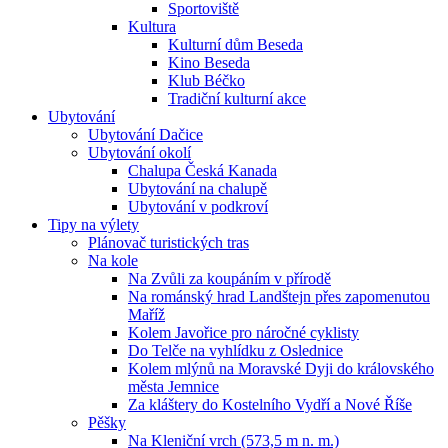
Sportoviště
Kultura
Kulturní dům Beseda
Kino Beseda
Klub Béčko
Tradiční kulturní akce
Ubytování
Ubytování Dačice
Ubytování okolí
Chalupa Česká Kanada
Ubytování na chalupě
Ubytování v podkroví
Tipy na výlety
Plánovač turistických tras
Na kole
Na Zvůli za koupáním v přírodě
Na románský hrad Landštejn přes zapomenutou
Maříž
Kolem Javořice pro náročné cyklisty
Do Telče na vyhlídku z Oslednice
Kolem mlýnů na Moravské Dyji do královského
města Jemnice
Za kláštery do Kostelního Vydří a Nové Říše
Pěšky
Na Kleniční vrch (573,5 m n. m.)