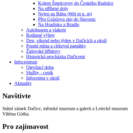
Kolem Šmelcovny do Českého Rudolce
Na stříbrné doly
Nejen na Bábu (666 m n. m)
Přes Grázlovu sluj do Slavonic
Na Hradisko a Bradlo
Autobusem a vlakem
Rodinné výlety
Den, víkend nebo týden v Dačicích a okolí
Poutní místa a církevní památky
Židovské hřbitovy
Historická procházka Dačicemi
Infocentrum
Otevírací doba
Služby - ceník
Infocentra v okolí
Aktuality
Navštivte
Státní zámek Dačice, městské muzeum a galerii a Letecké muzeum
Viléma Götha.
Pro zajímavost