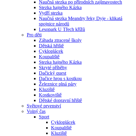
Naučná stezka po přírodních zajímavostech
Stezka hajného Kázka
Vydří stezka
Naučná stezka Meandry řeky Dyje - klikatá
spojnice národů
Lesopark U Třech křížů
Pro děti
Záhada ztracené školy
Dětská hřiště
Cykloplácek
Koupaliště
Stezka hajného Kázka
Skryté příběhy
Dačický quest
Dačice hrou s kostkou
Železnice plná páry
Kluziště
Kostkoviště
Dětské dopravní hřiště
Světové prvenství
Volný čas
Sport
Cykloplácek
Koupaliště
Kluziště