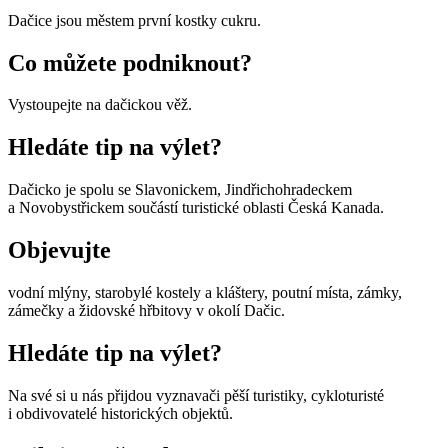
Dačice jsou městem první kostky cukru.
Co můžete podniknout?
Vystoupejte na dačickou věž.
Hledáte tip na výlet?
Dačicko je spolu se Slavonickem, Jindřichohradeckem
a Novobystřickem součástí turistické oblasti Česká Kanada.
Objevujte
vodní mlýny, starobylé kostely a kláštery, poutní místa, zámky,
zámečky a židovské hřbitovy v okolí Dačic.
Hledáte tip na výlet?
Na své si u nás přijdou vyznavači pěší turistiky, cykloturisté
i obdivovatelé historických objektů.