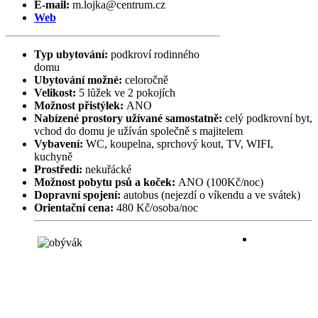
E-mail:
m.lojka@centrum.cz
Web
Typ ubytování:
podkroví rodinného
domu
Ubytování možné:
celoročně
Velikost:
5 lůžek ve 2 pokojích
Možnost přistýlek:
ANO
Nabízené prostory užívané samostatně:
celý podkrovní byt,
vchod do domu je užíván společně s majitelem
Vybavení:
WC, koupelna, sprchový kout, TV, WIFI,
kuchyně
Prostředí:
nekuřácké
Možnost pobytu psů a koček:
ANO (100Kč/noc)
Dopravní spojení:
autobus (nejezdí o víkendu a ve svátek)
Orientační cena:
480 Kč/osoba/noc