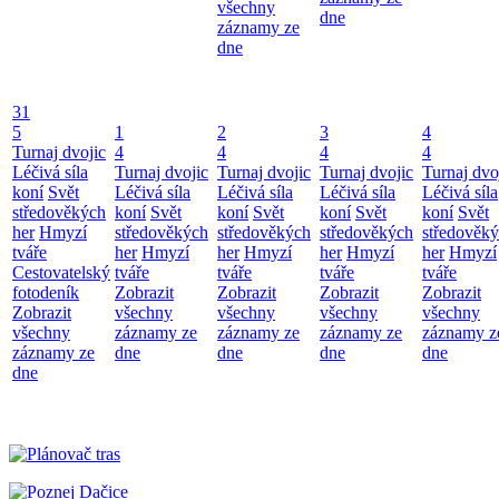
všechny
dne
záznamy ze
dne
31
5
1
2
3
4
Turnaj dvojic
4
4
4
4
Léčivá síla
Turnaj dvojic
Turnaj dvojic
Turnaj dvojic
Turnaj dvo
koní
Svět
Léčivá síla
Léčivá síla
Léčivá síla
Léčivá síla
středověkých
koní
Svět
koní
Svět
koní
Svět
koní
Svět
her
Hmyzí
středověkých
středověkých
středověkých
středověk
tváře
her
Hmyzí
her
Hmyzí
her
Hmyzí
her
Hmyzí
Cestovatelský
tváře
tváře
tváře
tváře
fotodeník
Zobrazit
Zobrazit
Zobrazit
Zobrazit
Zobrazit
všechny
všechny
všechny
všechny
všechny
záznamy ze
záznamy ze
záznamy ze
záznamy z
záznamy ze
dne
dne
dne
dne
dne