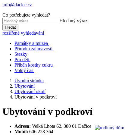
info@dacice.cz
Co potřebujete vyhledat?
Hledaný výraz
Hledat
rozšířené vyhledávání
Památky a muzea
Přírodní zajímavosti
Stezky
Pro děti
Příběh kostky cukru
Volný čas
Úvodní stránka
Ubytování
Ubytování okolí
Ubytování v podkroví
Ubytování v podkroví
Adresa:
Velká Lhota 62, 380 01 Dačice
Mobil:
606 228 364