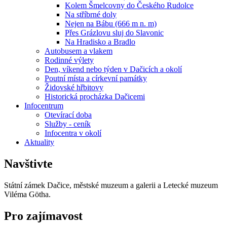
Kolem Šmelcovny do Českého Rudolce
Na stříbrné doly
Nejen na Bábu (666 m n. m)
Přes Grázlovu sluj do Slavonic
Na Hradisko a Bradlo
Autobusem a vlakem
Rodinné výlety
Den, víkend nebo týden v Dačicích a okolí
Poutní místa a církevní památky
Židovské hřbitovy
Historická procházka Dačicemi
Infocentrum
Otevírací doba
Služby - ceník
Infocentra v okolí
Aktuality
Navštivte
Státní zámek Dačice, městské muzeum a galerii a Letecké muzeum
Viléma Götha.
Pro zajímavost