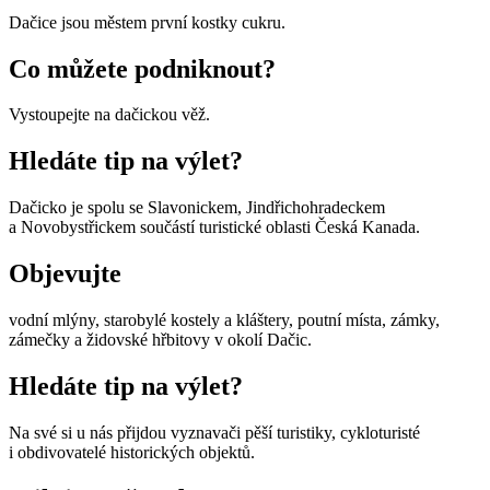
Dačice jsou městem první kostky cukru.
Co můžete podniknout?
Vystoupejte na dačickou věž.
Hledáte tip na výlet?
Dačicko je spolu se Slavonickem, Jindřichohradeckem
a Novobystřickem součástí turistické oblasti Česká Kanada.
Objevujte
vodní mlýny, starobylé kostely a kláštery, poutní místa, zámky,
zámečky a židovské hřbitovy v okolí Dačic.
Hledáte tip na výlet?
Na své si u nás přijdou vyznavači pěší turistiky, cykloturisté
i obdivovatelé historických objektů.