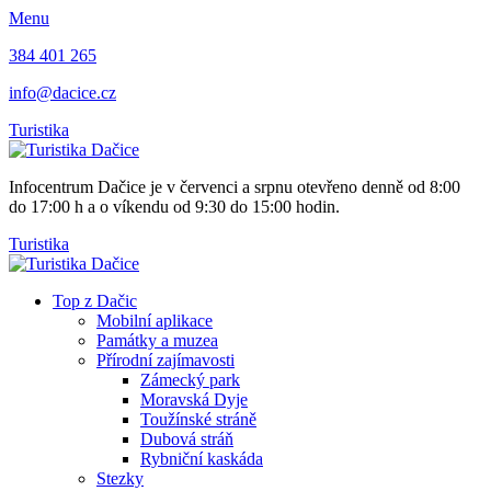
Menu
384 401 265
info@dacice.cz
Turistika
Infocentrum Dačice je v červenci a srpnu otevřeno denně od 8:00
do 17:00 h a o víkendu od 9:30 do 15:00 hodin.
Turistika
Top z Dačic
Mobilní aplikace
Památky a muzea
Přírodní zajímavosti
Zámecký park
Moravská Dyje
Toužínské stráně
Dubová stráň
Rybniční kaskáda
Stezky