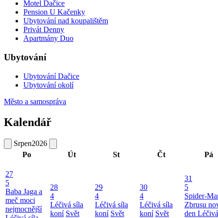
Motel Dačice
Pension U Kačenky
Ubytování nad koupalištěm
Privát Denny
Apartmány Duo
Ubytování
Ubytování Dačice
Ubytování okolí
Město a samospráva
Kalendář
Srpen
2026
Po
Út
St
Čt
Pá
27
31
5
28
29
30
5
Baba Jaga a
4
4
4
Spider-Ma
meč moci
Léčivá síla
Léčivá síla
Léčivá síla
Zbrusu no
nejmocnější
koní
Svět
koní
Svět
koní
Svět
den
Léčivá
Léčivá síla