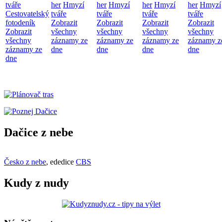
tváře
her
Hmyzí
her
Hmyzí
her
Hmyzí
her
Hmyzí
Cestovatelský
tváře
tváře
tváře
tváře
fotodeník
Zobrazit
Zobrazit
Zobrazit
Zobrazit
Zobrazit
všechny
všechny
všechny
všechny
všechny
záznamy ze
záznamy ze
záznamy ze
záznamy z
záznamy ze
dne
dne
dne
dne
dne
Dačice z nebe
Česko z nebe
, ededice
CBS
Kudy z nudy