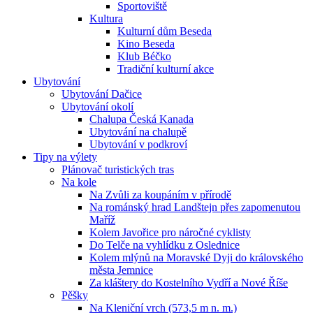
Sportoviště
Kultura
Kulturní dům Beseda
Kino Beseda
Klub Béčko
Tradiční kulturní akce
Ubytování
Ubytování Dačice
Ubytování okolí
Chalupa Česká Kanada
Ubytování na chalupě
Ubytování v podkroví
Tipy na výlety
Plánovač turistických tras
Na kole
Na Zvůli za koupáním v přírodě
Na románský hrad Landštejn přes zapomenutou
Maříž
Kolem Javořice pro náročné cyklisty
Do Telče na vyhlídku z Oslednice
Kolem mlýnů na Moravské Dyji do královského
města Jemnice
Za kláštery do Kostelního Vydří a Nové Říše
Pěšky
Na Kleniční vrch (573,5 m n. m.)