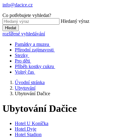
info@dacice.cz
Co potřebujete vyhledat?
Hledaný výraz
Hledat
rozšířené vyhledávání
Památky a muzea
Přírodní zajímavosti
Stezky
Pro děti
Příběh kostky cukru
Volný čas
Úvodní stránka
Ubytování
Ubytování Dačice
Ubytování Dačice
Hotel U Koníčka
Hotel Dyje
Hotel Stadion