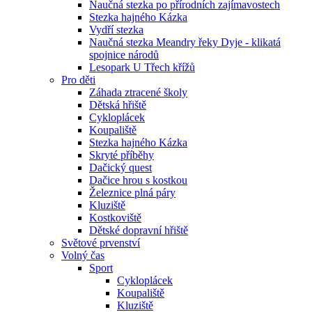
Naučná stezka po přírodních zajímavostech
Stezka hajného Kázka
Vydří stezka
Naučná stezka Meandry řeky Dyje - klikatá
spojnice národů
Lesopark U Třech křížů
Pro děti
Záhada ztracené školy
Dětská hřiště
Cykloplácek
Koupaliště
Stezka hajného Kázka
Skryté příběhy
Dačický quest
Dačice hrou s kostkou
Železnice plná páry
Kluziště
Kostkoviště
Dětské dopravní hřiště
Světové prvenství
Volný čas
Sport
Cykloplácek
Koupaliště
Kluziště