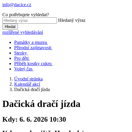
info@dacice.cz
Co potřebujete vyhledat?
Hledaný výraz
Hledat
rozšířené vyhledávání
Památky a muzea
Přírodní zajímavosti
Stezky
Pro děti
Příběh kostky cukru
Volný čas
Úvodní stránka
Kalendář akcí
Dačická dračí jízda
Dačická dračí jízda
Kdy:
6. 6. 2026 10:30