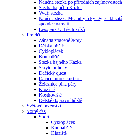
Naučná stezka po přírodních zajímavostech
Stezka hajného Kázka
Vydří stezka
Naučná stezka Meandry řeky Dyje - klikatá
spojnice národů
Lesopark U Třech křížů
Pro děti
Záhada ztracené školy
Dětská hřiště
Cykloplácek
Koupaliště
Stezka hajného Kázka
Skryté příběhy
Dačický quest
Dačice hrou s kostkou
Železnice plná páry
Kluziště
Kostkoviště
Dětské dopravní hřiště
Světové prvenství
Volný čas
Sport
Cykloplácek
Koupaliště
Kluziště