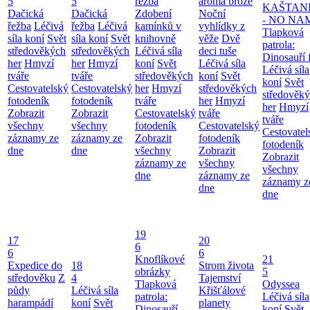
5
5
řežba
aroma brože
KAŠTAN
Dačická
Dačická
Zdobení
Noční
- NO NA
řežba
Léčivá
řežba
Léčivá
kamínků v
vyhlídky z
Tlapková
síla koní
Svět
síla koní
Svět
knihovně
věže
Dvě
patrola:
středověkých
středověkých
Léčivá síla
deci tuše
Dinosauří 
her
Hmyzí
her
Hmyzí
koní
Svět
Léčivá síla
Léčivá síla
tváře
tváře
středověkých
koní
Svět
koní
Svět
Cestovatelský
Cestovatelský
her
Hmyzí
středověkých
středověk
fotodeník
fotodeník
tváře
her
Hmyzí
her
Hmyzí
Zobrazit
Zobrazit
Cestovatelský
tváře
tváře
všechny
všechny
fotodeník
Cestovatelský
Cestovatel
záznamy ze
záznamy ze
Zobrazit
fotodeník
fotodeník
dne
dne
všechny
Zobrazit
Zobrazit
záznamy ze
všechny
všechny
dne
záznamy ze
záznamy z
dne
dne
19
17
20
6
6
6
Knoflíkové
21
Expedice do
18
Strom života
obrázky
5
středověku
Z
4
Tajemství
Tlapková
Odyssea
půdy
Léčivá síla
Křišťálové
patrola:
Léčivá síla
harampádí
koní
Svět
planety
Dinosauří
koní
Svět