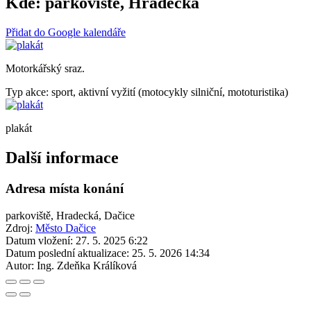
Kde:
parkoviště, Hradecká
Přidat do Google kalendáře
Motorkářský sraz.
Typ akce: sport, aktivní vyžití (motocykly silniční, mototuristika)
plakát
Další informace
Adresa místa konání
parkoviště, Hradecká, Dačice
Zdroj:
Město Dačice
Datum vložení:
27. 5. 2025 6:22
Datum poslední aktualizace:
25. 5. 2026 14:34
Autor:
Ing. Zdeňka Králíková