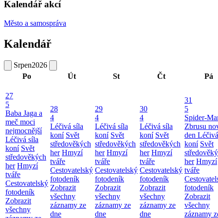
Kalendář akcí
Město a samospráva
Kalendář
Srpen
2026
Po
Út
St
Čt
Pá
27
31
5
28
29
30
5
Baba Jaga a
4
4
4
Spider-Ma
meč moci
Léčivá síla
Léčivá síla
Léčivá síla
Zbrusu no
nejmocnější
koní
Svět
koní
Svět
koní
Svět
den
Léčivá
Léčivá síla
středověkých
středověkých
středověkých
koní
Svět
koní
Svět
her
Hmyzí
her
Hmyzí
her
Hmyzí
středověk
středověkých
tváře
tváře
tváře
her
Hmyzí
her
Hmyzí
Cestovatelský
Cestovatelský
Cestovatelský
tváře
tváře
fotodeník
fotodeník
fotodeník
Cestovatel
Cestovatelský
Zobrazit
Zobrazit
Zobrazit
fotodeník
fotodeník
všechny
všechny
všechny
Zobrazit
Zobrazit
záznamy ze
záznamy ze
záznamy ze
všechny
všechny
dne
dne
dne
záznamy z