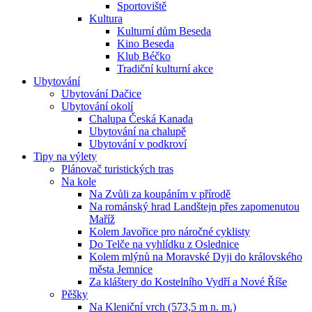
Sportoviště
Kultura
Kulturní dům Beseda
Kino Beseda
Klub Béčko
Tradiční kulturní akce
Ubytování
Ubytování Dačice
Ubytování okolí
Chalupa Česká Kanada
Ubytování na chalupě
Ubytování v podkroví
Tipy na výlety
Plánovač turistických tras
Na kole
Na Zvůli za koupáním v přírodě
Na románský hrad Landštejn přes zapomenutou
Maříž
Kolem Javořice pro náročné cyklisty
Do Telče na vyhlídku z Oslednice
Kolem mlýnů na Moravské Dyji do královského
města Jemnice
Za kláštery do Kostelního Vydří a Nové Říše
Pěšky
Na Kleniční vrch (573,5 m n. m.)