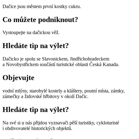
Dačice jsou městem první kostky cukru.
Co můžete podniknout?
Vystoupejte na dačickou věž.
Hledáte tip na výlet?
Dačicko je spolu se Slavonickem, Jindřichohradeckem
a Novobystřickem součástí turistické oblasti Česká Kanada.
Objevujte
vodní mlýny, starobylé kostely a kláštery, poutní místa, zámky,
zámečky a židovské hřbitovy v okolí Dačic.
Hledáte tip na výlet?
Na své si u nás přijdou vyznavači pěší turistiky, cykloturisté
i obdivovatelé historických objektů.