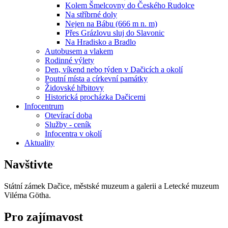
Kolem Šmelcovny do Českého Rudolce
Na stříbrné doly
Nejen na Bábu (666 m n. m)
Přes Grázlovu sluj do Slavonic
Na Hradisko a Bradlo
Autobusem a vlakem
Rodinné výlety
Den, víkend nebo týden v Dačicích a okolí
Poutní místa a církevní památky
Židovské hřbitovy
Historická procházka Dačicemi
Infocentrum
Otevírací doba
Služby - ceník
Infocentra v okolí
Aktuality
Navštivte
Státní zámek Dačice, městské muzeum a galerii a Letecké muzeum
Viléma Götha.
Pro zajímavost