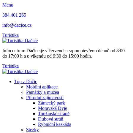
Menu
384 401 265
info@dacice.cz
Turistika
Infocentrum Dačice je v červenci a srpnu otevřeno denně od 8:00
do 17:00 h a o víkendu od 9:30 do 15:00 hodin.
Turistika
Top z Dačic
Mobilní aplikace
Památky a muzea
Přírodní zajímavosti
Zámecký park
Moravská Dyje
Toužínské stráně
Dubová stráň
Rybniční kaskáda
Stezky