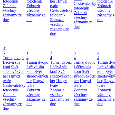
fotodeník
fotodeník
her
Hmyzí
fotodeník
Cestovatelský
Zobrazit
Zobrazit
tváře
Zobrazit
fotodeník
všechny
všechny
Cestovatelský
všechny
Zobrazit
záznamy ze
záznamy ze
fotodeník
záznamy z
všechny
dne
dne
Zobrazit
dne
záznamy ze
všechny
dne
záznamy ze
dne
31
5
1
2
3
4
Turnaj dvojic
4
4
4
4
Léčivá síla
Turnaj dvojic
Turnaj dvojic
Turnaj dvojic
Turnaj dvo
koní
Svět
Léčivá síla
Léčivá síla
Léčivá síla
Léčivá síla
středověkých
koní
Svět
koní
Svět
koní
Svět
koní
Svět
her
Hmyzí
středověkých
středověkých
středověkých
středověk
tváře
her
Hmyzí
her
Hmyzí
her
Hmyzí
her
Hmyzí
Cestovatelský
tváře
tváře
tváře
tváře
fotodeník
Zobrazit
Zobrazit
Zobrazit
Zobrazit
Zobrazit
všechny
všechny
všechny
všechny
všechny
záznamy ze
záznamy ze
záznamy ze
záznamy z
záznamy ze
dne
dne
dne
dne
dne