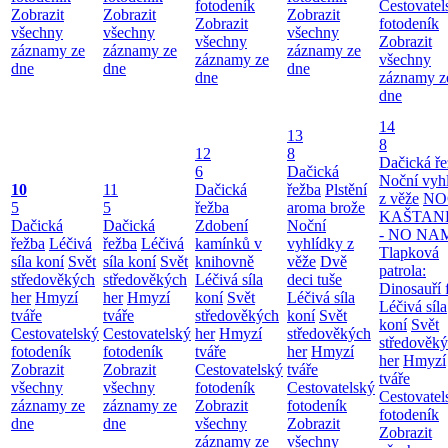
fotodeník
Cestovatel
Zobrazit
Zobrazit
Zobrazit
Zobrazit
fotodeník
všechny
všechny
všechny
všechny
Zobrazit
záznamy ze
záznamy ze
záznamy ze
záznamy ze
všechny
dne
dne
dne
dne
záznamy z
dne
14
13
8
12
8
Dačická ř
6
Dačická
Noční vyh
10
11
Dačická
řežba
Plstění
z věže
NO
5
5
řežba
aroma brože
KAŠTAN
Dačická
Dačická
Zdobení
Noční
- NO NA
řežba
Léčivá
řežba
Léčivá
kamínků v
vyhlídky z
Tlapková
síla koní
Svět
síla koní
Svět
knihovně
věže
Dvě
patrola:
středověkých
středověkých
Léčivá síla
deci tuše
Dinosauří 
her
Hmyzí
her
Hmyzí
koní
Svět
Léčivá síla
Léčivá síla
tváře
tváře
středověkých
koní
Svět
koní
Svět
Cestovatelský
Cestovatelský
her
Hmyzí
středověkých
středověk
fotodeník
fotodeník
tváře
her
Hmyzí
her
Hmyzí
Zobrazit
Zobrazit
Cestovatelský
tváře
tváře
všechny
všechny
fotodeník
Cestovatelský
Cestovatel
záznamy ze
záznamy ze
Zobrazit
fotodeník
fotodeník
dne
dne
všechny
Zobrazit
Zobrazit
záznamy ze
všechny