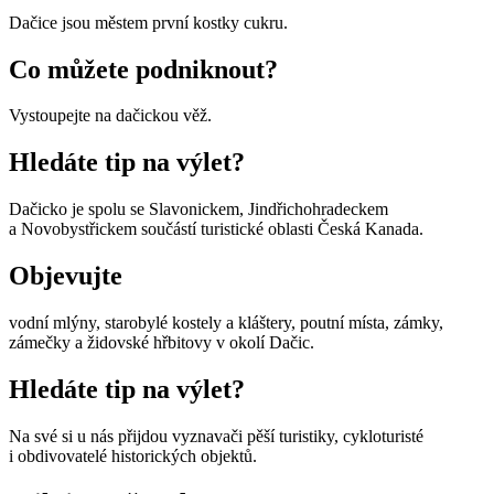
Dačice jsou městem první kostky cukru.
Co můžete podniknout?
Vystoupejte na dačickou věž.
Hledáte tip na výlet?
Dačicko je spolu se Slavonickem, Jindřichohradeckem
a Novobystřickem součástí turistické oblasti Česká Kanada.
Objevujte
vodní mlýny, starobylé kostely a kláštery, poutní místa, zámky,
zámečky a židovské hřbitovy v okolí Dačic.
Hledáte tip na výlet?
Na své si u nás přijdou vyznavači pěší turistiky, cykloturisté
i obdivovatelé historických objektů.