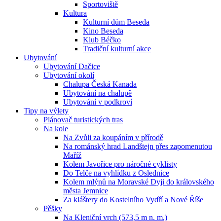
Sportoviště
Kultura
Kulturní dům Beseda
Kino Beseda
Klub Béčko
Tradiční kulturní akce
Ubytování
Ubytování Dačice
Ubytování okolí
Chalupa Česká Kanada
Ubytování na chalupě
Ubytování v podkroví
Tipy na výlety
Plánovač turistických tras
Na kole
Na Zvůli za koupáním v přírodě
Na románský hrad Landštejn přes zapomenutou
Maříž
Kolem Javořice pro náročné cyklisty
Do Telče na vyhlídku z Oslednice
Kolem mlýnů na Moravské Dyji do královského
města Jemnice
Za kláštery do Kostelního Vydří a Nové Říše
Pěšky
Na Kleniční vrch (573,5 m n. m.)