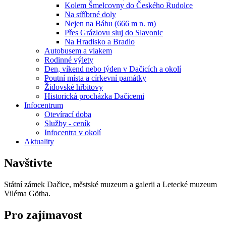
Kolem Šmelcovny do Českého Rudolce
Na stříbrné doly
Nejen na Bábu (666 m n. m)
Přes Grázlovu sluj do Slavonic
Na Hradisko a Bradlo
Autobusem a vlakem
Rodinné výlety
Den, víkend nebo týden v Dačicích a okolí
Poutní místa a církevní památky
Židovské hřbitovy
Historická procházka Dačicemi
Infocentrum
Otevírací doba
Služby - ceník
Infocentra v okolí
Aktuality
Navštivte
Státní zámek Dačice, městské muzeum a galerii a Letecké muzeum
Viléma Götha.
Pro zajímavost