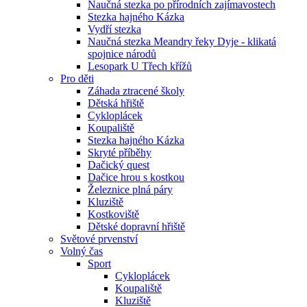
Naučná stezka po přírodních zajímavostech
Stezka hajného Kázka
Vydří stezka
Naučná stezka Meandry řeky Dyje - klikatá
spojnice národů
Lesopark U Třech křížů
Pro děti
Záhada ztracené školy
Dětská hřiště
Cykloplácek
Koupaliště
Stezka hajného Kázka
Skryté příběhy
Dačický quest
Dačice hrou s kostkou
Železnice plná páry
Kluziště
Kostkoviště
Dětské dopravní hřiště
Světové prvenství
Volný čas
Sport
Cykloplácek
Koupaliště
Kluziště