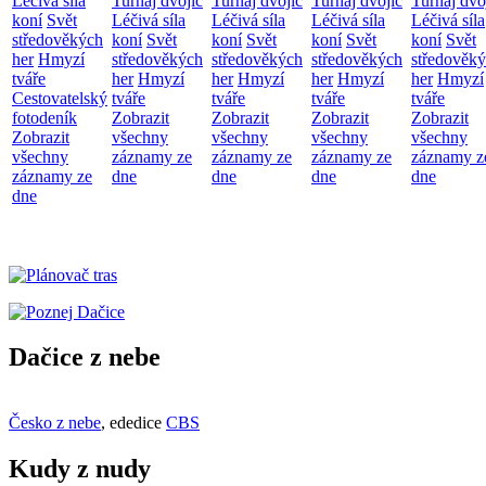
Léčivá síla
Turnaj dvojic
Turnaj dvojic
Turnaj dvojic
Turnaj dvo
koní
Svět
Léčivá síla
Léčivá síla
Léčivá síla
Léčivá síla
středověkých
koní
Svět
koní
Svět
koní
Svět
koní
Svět
her
Hmyzí
středověkých
středověkých
středověkých
středověk
tváře
her
Hmyzí
her
Hmyzí
her
Hmyzí
her
Hmyzí
Cestovatelský
tváře
tváře
tváře
tváře
fotodeník
Zobrazit
Zobrazit
Zobrazit
Zobrazit
Zobrazit
všechny
všechny
všechny
všechny
všechny
záznamy ze
záznamy ze
záznamy ze
záznamy z
záznamy ze
dne
dne
dne
dne
dne
Dačice z nebe
Česko z nebe
, ededice
CBS
Kudy z nudy