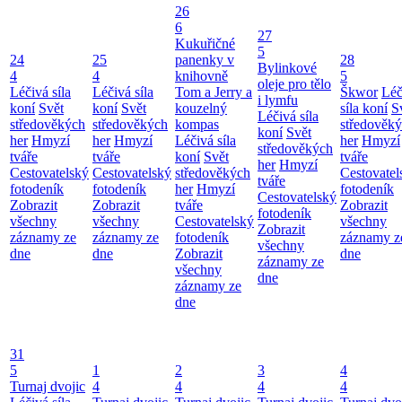
26
6
27
Kukuřičné
5
24
25
panenky v
28
Bylinkové
4
4
knihovně
5
oleje pro tělo
Léčivá síla
Léčivá síla
Tom a Jerry a
Škwor
Léč
i lymfu
koní
Svět
koní
Svět
kouzelný
síla koní
S
Léčivá síla
středověkých
středověkých
kompas
středověk
koní
Svět
her
Hmyzí
her
Hmyzí
Léčivá síla
her
Hmyzí
středověkých
tváře
tváře
koní
Svět
tváře
her
Hmyzí
Cestovatelský
Cestovatelský
středověkých
Cestovatel
tváře
fotodeník
fotodeník
her
Hmyzí
fotodeník
Cestovatelský
Zobrazit
Zobrazit
tváře
Zobrazit
fotodeník
všechny
všechny
Cestovatelský
všechny
Zobrazit
záznamy ze
záznamy ze
fotodeník
záznamy z
všechny
dne
dne
Zobrazit
dne
záznamy ze
všechny
dne
záznamy ze
dne
31
5
1
2
3
4
Turnaj dvojic
4
4
4
4