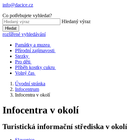
info@dacice.cz
Co potřebujete vyhledat?
Hledaný výraz
Hledat
rozšířené vyhledávání
Památky a muzea
Přírodní zajímavosti
Stezky
Pro děti
Příběh kostky cukru
Volný čas
Úvodní stránka
Infocentrum
Infocentra v okolí
Infocentra v okolí
Turistická informační střediska v okolí
Slavonice