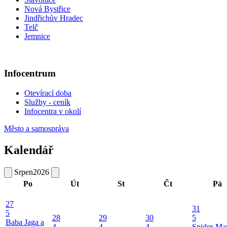
Nová Bystřice
Jindřichův Hradec
Telč
Jemnice
Infocentrum
Otevírací doba
Služby - ceník
Infocentra v okolí
Město a samospráva
Kalendář
Srpen
2026
Po
Út
St
Čt
Pá
27
31
5
28
29
30
5
Baba Jaga a
4
4
4
Spider-Ma