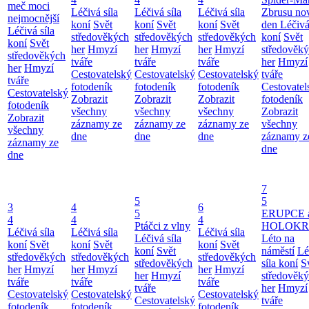
meč moci
Léčivá síla
Léčivá síla
Léčivá síla
Zbrusu no
nejmocnější
koní
Svět
koní
Svět
koní
Svět
den
Léčivá
Léčivá síla
středověkých
středověkých
středověkých
koní
Svět
koní
Svět
her
Hmyzí
her
Hmyzí
her
Hmyzí
středověk
středověkých
tváře
tváře
tváře
her
Hmyzí
her
Hmyzí
Cestovatelský
Cestovatelský
Cestovatelský
tváře
tváře
fotodeník
fotodeník
fotodeník
Cestovatel
Cestovatelský
Zobrazit
Zobrazit
Zobrazit
fotodeník
fotodeník
všechny
všechny
všechny
Zobrazit
Zobrazit
záznamy ze
záznamy ze
záznamy ze
všechny
všechny
dne
dne
dne
záznamy z
záznamy ze
dne
dne
7
5
5
3
4
6
5
ERUPCE 
4
4
4
Ptáčci z vlny
HOLOKRC
Léčivá síla
Léčivá síla
Léčivá síla
Léčivá síla
Léto na
koní
Svět
koní
Svět
koní
Svět
koní
Svět
náměstí
Lé
středověkých
středověkých
středověkých
středověkých
síla koní
S
her
Hmyzí
her
Hmyzí
her
Hmyzí
her
Hmyzí
středověk
tváře
tváře
tváře
tváře
her
Hmyzí
Cestovatelský
Cestovatelský
Cestovatelský
Cestovatelský
tváře
fotodeník
fotodeník
fotodeník