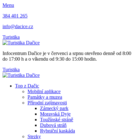
Menu
384 401 265
info@dacice.cz
Turistika
Infocentrum Dačice je v červenci a srpnu otevřeno denně od 8:00
do 17:00 h a o víkendu od 9:30 do 15:00 hodin.
Turistika
Top z Dačic
Mobilní aplikace
Památky a muzea
Přírodní zajímavosti
Zámecký park
Moravská Dyje
Toužínské stráně
Dubová stráň
Rybniční kaskáda
Stezky