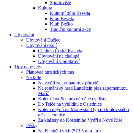
Sportoviště
Kultura
Kulturní dům Beseda
Kino Beseda
Klub Béčko
Tradiční kulturní akce
Ubytování
Ubytování Dačice
Ubytování okolí
Chalupa Česká Kanada
Ubytování na chalupě
Ubytování v podkroví
Tipy na výlety
Plánovač turistických tras
Na kole
Na Zvůli za koupáním v přírodě
Na románský hrad Landštejn přes zapomenutou
Maříž
Kolem Javořice pro náročné cyklisty
Do Telče na vyhlídku z Oslednice
Kolem mlýnů na Moravské Dyji do královského
města Jemnice
Za kláštery do Kostelního Vydří a Nové Říše
Pěšky
Na Kleniční vrch (573,5 m n. m.)