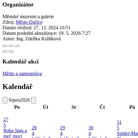
Organizátor
Městské muzeum a galerie
Zdroj:
Město Dačice
Datum vložení:
27. 12. 2024 10:51
Datum poslední aktualizace:
19. 5. 2026 7:27
Autor:
Ing. Zdeňka Králíková
Kalendář akcí
Město a samospráva
Kalendář
Srpen
2026
Po
Út
St
Čt
Pá
27
31
5
28
29
30
5
Baba Jaga a
4
4
4
Spider-Ma
meč moci