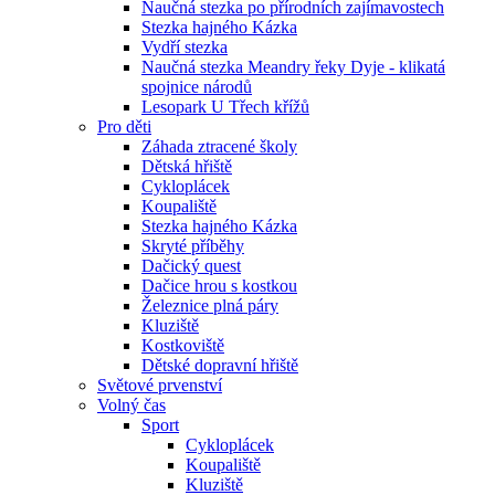
Naučná stezka po přírodních zajímavostech
Stezka hajného Kázka
Vydří stezka
Naučná stezka Meandry řeky Dyje - klikatá
spojnice národů
Lesopark U Třech křížů
Pro děti
Záhada ztracené školy
Dětská hřiště
Cykloplácek
Koupaliště
Stezka hajného Kázka
Skryté příběhy
Dačický quest
Dačice hrou s kostkou
Železnice plná páry
Kluziště
Kostkoviště
Dětské dopravní hřiště
Světové prvenství
Volný čas
Sport
Cykloplácek
Koupaliště
Kluziště