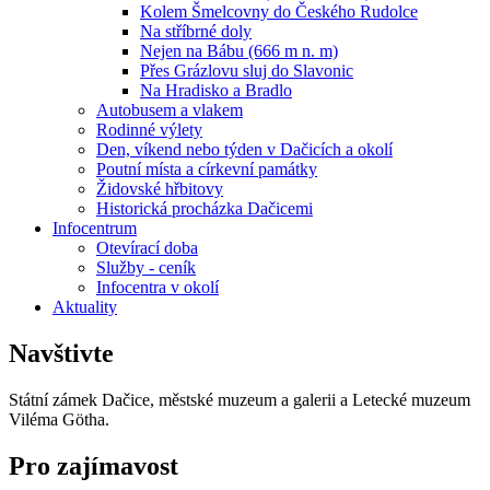
Kolem Šmelcovny do Českého Rudolce
Na stříbrné doly
Nejen na Bábu (666 m n. m)
Přes Grázlovu sluj do Slavonic
Na Hradisko a Bradlo
Autobusem a vlakem
Rodinné výlety
Den, víkend nebo týden v Dačicích a okolí
Poutní místa a církevní památky
Židovské hřbitovy
Historická procházka Dačicemi
Infocentrum
Otevírací doba
Služby - ceník
Infocentra v okolí
Aktuality
Navštivte
Státní zámek Dačice, městské muzeum a galerii a Letecké muzeum
Viléma Götha.
Pro zajímavost