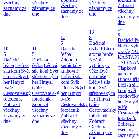
všechny
všechny
všechny
všechny
Zobrazit
záznamy ze
záznamy ze
záznamy ze
záznamy ze
všechny
dne
dne
dne
dne
záznamy z
dne
14
13
8
12
8
Dačická ř
6
Dačická
Noční vyh
10
11
Dačická
řežba
Plstění
z věže
NO
5
5
řežba
aroma brože
KAŠTAN
Dačická
Dačická
Zdobení
Noční
- NO NA
řežba
Léčivá
řežba
Léčivá
kamínků v
vyhlídky z
Tlapková
síla koní
Svět
síla koní
Svět
knihovně
věže
Dvě
patrola:
středověkých
středověkých
Léčivá síla
deci tuše
Dinosauří 
her
Hmyzí
her
Hmyzí
koní
Svět
Léčivá síla
Léčivá síla
tváře
tváře
středověkých
koní
Svět
koní
Svět
Cestovatelský
Cestovatelský
her
Hmyzí
středověkých
středověk
fotodeník
fotodeník
tváře
her
Hmyzí
her
Hmyzí
Zobrazit
Zobrazit
Cestovatelský
tváře
tváře
všechny
všechny
fotodeník
Cestovatelský
Cestovatel
záznamy ze
záznamy ze
Zobrazit
fotodeník
fotodeník
dne
dne
všechny
Zobrazit
Zobrazit
záznamy ze
všechny
všechny
dne
záznamy ze
záznamy z
dne