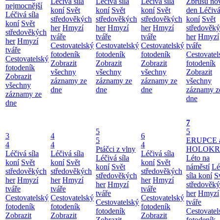
Léčivá síla
Léčivá síla
Léčivá síla
Zbrusu no
nejmocnější
koní
Svět
koní
Svět
koní
Svět
den
Léčivá
Léčivá síla
středověkých
středověkých
středověkých
koní
Svět
koní
Svět
her
Hmyzí
her
Hmyzí
her
Hmyzí
středověk
středověkých
tváře
tváře
tváře
her
Hmyzí
her
Hmyzí
Cestovatelský
Cestovatelský
Cestovatelský
tváře
tváře
fotodeník
fotodeník
fotodeník
Cestovatel
Cestovatelský
Zobrazit
Zobrazit
Zobrazit
fotodeník
fotodeník
všechny
všechny
všechny
Zobrazit
Zobrazit
záznamy ze
záznamy ze
záznamy ze
všechny
všechny
dne
dne
dne
záznamy z
záznamy ze
dne
dne
7
5
5
3
4
6
5
ERUPCE 
4
4
4
Ptáčci z vlny
HOLOKRC
Léčivá síla
Léčivá síla
Léčivá síla
Léčivá síla
Léto na
koní
Svět
koní
Svět
koní
Svět
koní
Svět
náměstí
Lé
středověkých
středověkých
středověkých
středověkých
síla koní
S
her
Hmyzí
her
Hmyzí
her
Hmyzí
her
Hmyzí
středověk
tváře
tváře
tváře
tváře
her
Hmyzí
Cestovatelský
Cestovatelský
Cestovatelský
Cestovatelský
tváře
fotodeník
fotodeník
fotodeník
fotodeník
Cestovatel
Zobrazit
Zobrazit
Zobrazit
Zobrazit
fotodeník