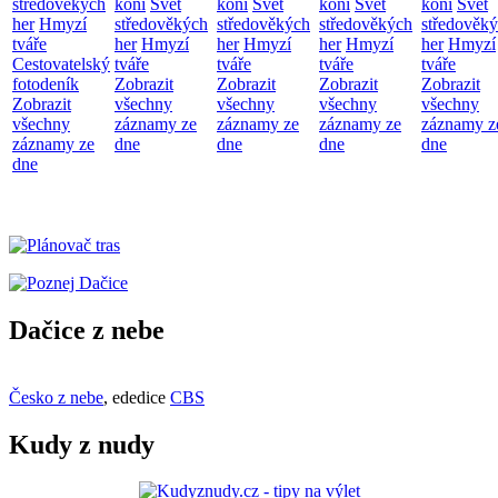
středověkých
koní
Svět
koní
Svět
koní
Svět
koní
Svět
her
Hmyzí
středověkých
středověkých
středověkých
středověk
tváře
her
Hmyzí
her
Hmyzí
her
Hmyzí
her
Hmyzí
Cestovatelský
tváře
tváře
tváře
tváře
fotodeník
Zobrazit
Zobrazit
Zobrazit
Zobrazit
Zobrazit
všechny
všechny
všechny
všechny
všechny
záznamy ze
záznamy ze
záznamy ze
záznamy z
záznamy ze
dne
dne
dne
dne
dne
Dačice z nebe
Česko z nebe
, ededice
CBS
Kudy z nudy