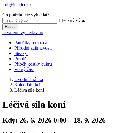
info@dacice.cz
Co potřebujete vyhledat?
Hledaný výraz
Hledat
rozšířené vyhledávání
Památky a muzea
Přírodní zajímavosti
Stezky
Pro děti
Příběh kostky cukru
Volný čas
Úvodní stránka
Kalendář akcí
Léčivá síla koní
Léčivá síla koní
Kdy:
26. 6. 2026 0:00 – 18. 9. 2026