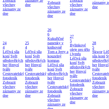
Zobrazit
záznamy ze
Zobrazit
Zobrazit
záznamy z
všechny
dne
všechny
všechny
dne
záznamy ze
záznamy ze
záznamy ze
dne
dne
dne
26
6
27
Kukuřičné
5
24
25
panenky v
28
Bylinkové
4
4
knihovně
5
oleje pro tělo
Léčivá síla
Léčivá síla
Tom a Jerry a
Škwor
Léč
i lymfu
koní
Svět
koní
Svět
kouzelný
síla koní
S
Léčivá síla
středověkých
středověkých
kompas
středověk
koní
Svět
her
Hmyzí
her
Hmyzí
Léčivá síla
her
Hmyzí
středověkých
tváře
tváře
koní
Svět
tváře
her
Hmyzí
Cestovatelský
Cestovatelský
středověkých
Cestovatel
tváře
fotodeník
fotodeník
her
Hmyzí
fotodeník
Cestovatelský
Zobrazit
Zobrazit
tváře
Zobrazit
fotodeník
všechny
všechny
Cestovatelský
všechny
Zobrazit
záznamy ze
záznamy ze
fotodeník
záznamy z
všechny
dne
dne
Zobrazit
dne
záznamy ze
všechny
dne
záznamy ze
dne