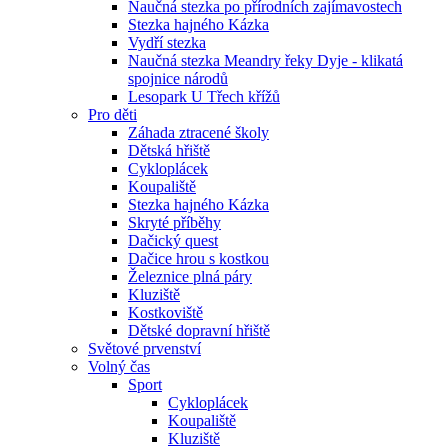
Naučná stezka po přírodních zajímavostech
Stezka hajného Kázka
Vydří stezka
Naučná stezka Meandry řeky Dyje - klikatá
spojnice národů
Lesopark U Třech křížů
Pro děti
Záhada ztracené školy
Dětská hřiště
Cykloplácek
Koupaliště
Stezka hajného Kázka
Skryté příběhy
Dačický quest
Dačice hrou s kostkou
Železnice plná páry
Kluziště
Kostkoviště
Dětské dopravní hřiště
Světové prvenství
Volný čas
Sport
Cykloplácek
Koupaliště
Kluziště