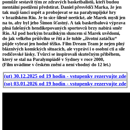
pomůže sestavit tým ze zdravých basketbalistů, kteří budou
mentální postižení předstírat. Daniel přesvědčí Marka, že jen
tak mají šanci uspět a probojovat se na paralympijské hry
v brazilském Riu. Je to sice šíleně neetické, ale Marek myslí jen
na to, aby byl jeho Šimon šťastný. A tak basketbalová výprava
plná falešných hendikepovaných sportovců brzy nabírá směr
Rio. Až pod horkým brazilským sluncem si Marek uvědomí,
do jak velkého průšvihu se řítí a že tuhle „životní zatáčku“
půjde vybrat jen hodně těžko. Film Dream Team je nejen plný
bláznivých komických situacích, ale vypráví i o osobní cti a síle
rodičovské lásky. Tvůrci se inspirovali skutečným příběhem,
který se stal na Paralympiádě v Sydney v roce 2000,
(Film uvádíme v českém znění a není vhodný do 12 let.)
(ut) 30.12.2025 od 19 hodin - vstupenky rezervujte zde
(so) 03.01.2026 od 19 hodin - vstupenky rezervujte zde