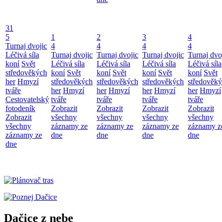
31
5
1
2
3
4
Turnaj dvojic
4
4
4
4
Léčivá síla
Turnaj dvojic
Turnaj dvojic
Turnaj dvojic
Turnaj dvo
koní
Svět
Léčivá síla
Léčivá síla
Léčivá síla
Léčivá síla
středověkých
koní
Svět
koní
Svět
koní
Svět
koní
Svět
her
Hmyzí
středověkých
středověkých
středověkých
středověk
tváře
her
Hmyzí
her
Hmyzí
her
Hmyzí
her
Hmyzí
Cestovatelský
tváře
tváře
tváře
tváře
fotodeník
Zobrazit
Zobrazit
Zobrazit
Zobrazit
Zobrazit
všechny
všechny
všechny
všechny
všechny
záznamy ze
záznamy ze
záznamy ze
záznamy z
záznamy ze
dne
dne
dne
dne
dne
Dačice z nebe