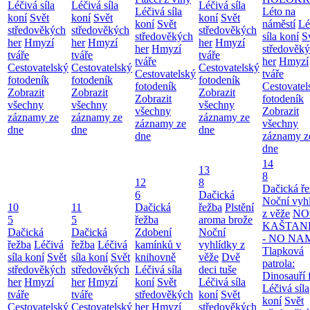
Léčivá síla
Léčivá síla
Léčivá síla
Léčivá síla
Léto na
koní
Svět
koní
Svět
koní
Svět
koní
Svět
náměstí
Lé
středověkých
středověkých
středověkých
středověkých
síla koní
S
her
Hmyzí
her
Hmyzí
her
Hmyzí
her
Hmyzí
středověk
tváře
tváře
tváře
tváře
her
Hmyzí
Cestovatelský
Cestovatelský
Cestovatelský
Cestovatelský
tváře
fotodeník
fotodeník
fotodeník
fotodeník
Cestovatel
Zobrazit
Zobrazit
Zobrazit
Zobrazit
fotodeník
všechny
všechny
všechny
všechny
Zobrazit
záznamy ze
záznamy ze
záznamy ze
záznamy ze
všechny
dne
dne
dne
dne
záznamy z
dne
14
13
8
12
8
Dačická ř
6
Dačická
Noční vyh
10
11
Dačická
řežba
Plstění
z věže
NO
5
5
řežba
aroma brože
KAŠTAN
Dačická
Dačická
Zdobení
Noční
- NO NA
řežba
Léčivá
řežba
Léčivá
kamínků v
vyhlídky z
Tlapková
síla koní
Svět
síla koní
Svět
knihovně
věže
Dvě
patrola:
středověkých
středověkých
Léčivá síla
deci tuše
Dinosauří 
her
Hmyzí
her
Hmyzí
koní
Svět
Léčivá síla
Léčivá síla
tváře
tváře
středověkých
koní
Svět
koní
Svět
Cestovatelský
Cestovatelský
her
Hmyzí
středověkých