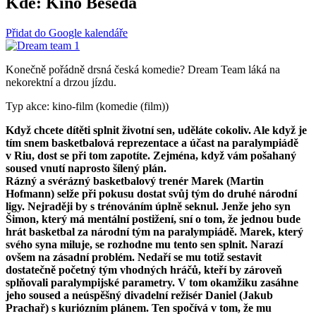
Kde:
Kino Beseda
Přidat do Google kalendáře
Konečně pořádně drsná česká komedie? Dream Team láká na
nekorektní a drzou jízdu.
Typ akce: kino-film (komedie (film))
Když chcete dítěti splnit životní sen, uděláte cokoliv. Ale když je
tím snem basketbalová reprezentace a účast na paralympiádě
v Riu, dost se při tom zapotíte. Zejména, když vám pošahaný
soused vnutí naprosto šílený plán.
Rázný a svérázný basketbalový trenér Marek (Martin
Hofmann) selže při pokusu dostat svůj tým do druhé národní
ligy. Nejraději by s trénováním úplně seknul. Jenže jeho syn
Šimon, který má mentální postižení, sní o tom, že jednou bude
hrát basketbal za národní tým na paralympiádě. Marek, který
svého syna miluje, se rozhodne mu tento sen splnit. Narazí
ovšem na zásadní problém. Nedaří se mu totiž sestavit
dostatečně početný tým vhodných hráčů, kteří by zároveň
splňovali paralympijské parametry. V tom okamžiku zasáhne
jeho soused a neúspěšný divadelní režisér Daniel (Jakub
Prachař) s kuriózním plánem. Ten spočívá v tom, že mu