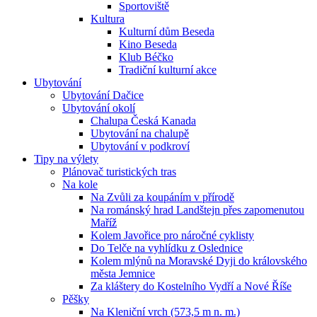
Sportoviště
Kultura
Kulturní dům Beseda
Kino Beseda
Klub Béčko
Tradiční kulturní akce
Ubytování
Ubytování Dačice
Ubytování okolí
Chalupa Česká Kanada
Ubytování na chalupě
Ubytování v podkroví
Tipy na výlety
Plánovač turistických tras
Na kole
Na Zvůli za koupáním v přírodě
Na románský hrad Landštejn přes zapomenutou
Maříž
Kolem Javořice pro náročné cyklisty
Do Telče na vyhlídku z Oslednice
Kolem mlýnů na Moravské Dyji do královského
města Jemnice
Za kláštery do Kostelního Vydří a Nové Říše
Pěšky
Na Kleniční vrch (573,5 m n. m.)