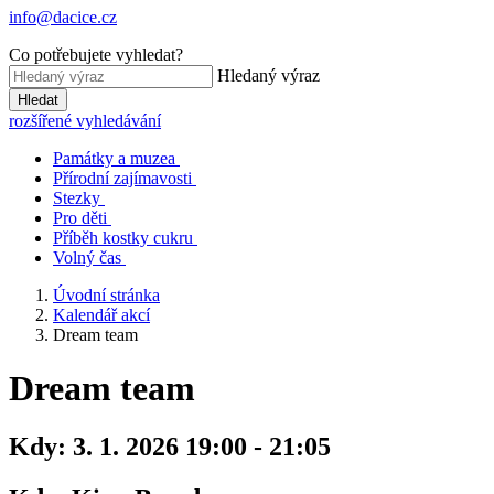
info@dacice.cz
Co potřebujete vyhledat?
Hledaný výraz
Hledat
rozšířené vyhledávání
Památky a muzea
Přírodní zajímavosti
Stezky
Pro děti
Příběh kostky cukru
Volný čas
Úvodní stránka
Kalendář akcí
Dream team
Dream team
Kdy:
3. 1. 2026 19:00 - 21:05