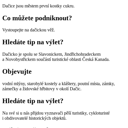
Dačice jsou městem první kostky cukru.
Co můžete podniknout?
Vystoupejte na dačickou věž.
Hledáte tip na výlet?
Dačicko je spolu se Slavonickem, Jindřichohradeckem
a Novobystřickem součástí turistické oblasti Česká Kanada.
Objevujte
vodní mlýny, starobylé kostely a kláštery, poutní místa, zámky,
zámečky a židovské hřbitovy v okolí Dačic.
Hledáte tip na výlet?
Na své si u nás přijdou vyznavači pěší turistiky, cykloturisté
i obdivovatelé historických objektů.