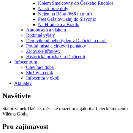
Kolem Šmelcovny do Českého Rudolce
Na stříbrné doly
Nejen na Bábu (666 m n. m)
Přes Grázlovu sluj do Slavonic
Na Hradisko a Bradlo
Autobusem a vlakem
Rodinné výlety
Den, víkend nebo týden v Dačicích a okolí
Poutní místa a církevní památky
Židovské hřbitovy
Historická procházka Dačicemi
Infocentrum
Otevírací doba
Služby - ceník
Infocentra v okolí
Aktuality
Navštivte
Státní zámek Dačice, městské muzeum a galerii a Letecké muzeum
Viléma Götha.
Pro zajímavost