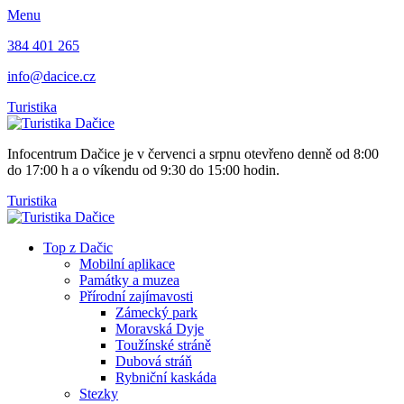
Menu
384 401 265
info@dacice.cz
Turistika
Infocentrum Dačice je v červenci a srpnu otevřeno denně od 8:00
do 17:00 h a o víkendu od 9:30 do 15:00 hodin.
Turistika
Top z Dačic
Mobilní aplikace
Památky a muzea
Přírodní zajímavosti
Zámecký park
Moravská Dyje
Toužínské stráně
Dubová stráň
Rybniční kaskáda
Stezky