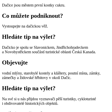
Dačice jsou městem první kostky cukru.
Co můžete podniknout?
Vystoupejte na dačickou věž.
Hledáte tip na výlet?
Dačicko je spolu se Slavonickem, Jindřichohradeckem
a Novobystřickem součástí turistické oblasti Česká Kanada.
Objevujte
vodní mlýny, starobylé kostely a kláštery, poutní místa, zámky,
zámečky a židovské hřbitovy v okolí Dačic.
Hledáte tip na výlet?
Na své si u nás přijdou vyznavači pěší turistiky, cykloturisté
i obdivovatelé historických objektů.