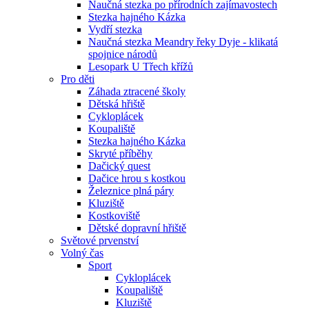
Naučná stezka po přírodních zajímavostech
Stezka hajného Kázka
Vydří stezka
Naučná stezka Meandry řeky Dyje - klikatá
spojnice národů
Lesopark U Třech křížů
Pro děti
Záhada ztracené školy
Dětská hřiště
Cykloplácek
Koupaliště
Stezka hajného Kázka
Skryté příběhy
Dačický quest
Dačice hrou s kostkou
Železnice plná páry
Kluziště
Kostkoviště
Dětské dopravní hřiště
Světové prvenství
Volný čas
Sport
Cykloplácek
Koupaliště
Kluziště