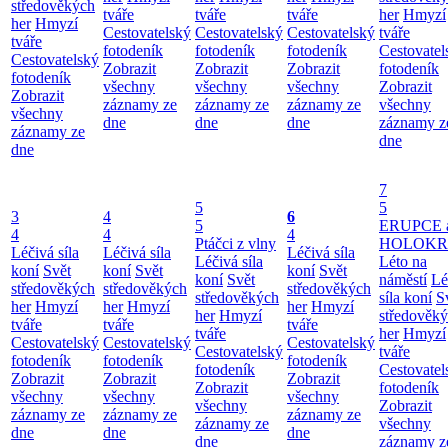
středověkých
tváře
tváře
tváře
her
Hmyzí
her
Hmyzí
Cestovatelský
Cestovatelský
Cestovatelský
tváře
tváře
fotodeník
fotodeník
fotodeník
Cestovatel
Cestovatelský
Zobrazit
Zobrazit
Zobrazit
fotodeník
fotodeník
všechny
všechny
všechny
Zobrazit
Zobrazit
záznamy ze
záznamy ze
záznamy ze
všechny
všechny
dne
dne
dne
záznamy z
záznamy ze
dne
dne
7
5
5
3
4
6
5
ERUPCE 
4
4
4
Ptáčci z vlny
HOLOKRC
Léčivá síla
Léčivá síla
Léčivá síla
Léčivá síla
Léto na
koní
Svět
koní
Svět
koní
Svět
koní
Svět
náměstí
Lé
středověkých
středověkých
středověkých
středověkých
síla koní
S
her
Hmyzí
her
Hmyzí
her
Hmyzí
her
Hmyzí
středověk
tváře
tváře
tváře
tváře
her
Hmyzí
Cestovatelský
Cestovatelský
Cestovatelský
Cestovatelský
tváře
fotodeník
fotodeník
fotodeník
fotodeník
Cestovatel
Zobrazit
Zobrazit
Zobrazit
Zobrazit
fotodeník
všechny
všechny
všechny
všechny
Zobrazit
záznamy ze
záznamy ze
záznamy ze
záznamy ze
všechny
dne
dne
dne
dne
záznamy z