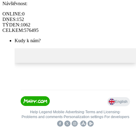
Návštěvnost:
ONLINE:
0
DNES:
152
TÝDEN:
1062
CELKEM:
576495
Kudy k nám?