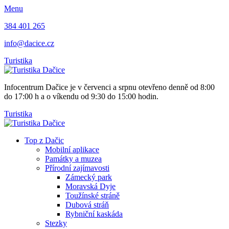
Menu
384 401 265
info@dacice.cz
Turistika
Infocentrum Dačice je v červenci a srpnu otevřeno denně od 8:00
do 17:00 h a o víkendu od 9:30 do 15:00 hodin.
Turistika
Top z Dačic
Mobilní aplikace
Památky a muzea
Přírodní zajímavosti
Zámecký park
Moravská Dyje
Toužínské stráně
Dubová stráň
Rybniční kaskáda
Stezky