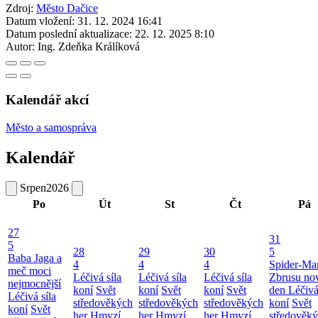
Zdroj:
Město Dačice
Datum vložení:
31. 12. 2024 16:41
Datum poslední aktualizace:
22. 12. 2025 8:10
Autor:
Ing. Zdeňka Králíková
Kalendář akcí
Město a samospráva
Kalendář
Srpen
2026
Po
Út
St
Čt
Pá
27
31
5
28
29
30
5
Baba Jaga a
4
4
4
Spider-Ma
meč moci
Léčivá síla
Léčivá síla
Léčivá síla
Zbrusu no
nejmocnější
koní
Svět
koní
Svět
koní
Svět
den
Léčivá
Léčivá síla
středověkých
středověkých
středověkých
koní
Svět
koní
Svět
her
Hmyzí
her
Hmyzí
her
Hmyzí
středověk