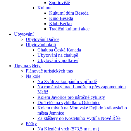
Sportoviště
Kultura
Kulturní dům Beseda
Kino Beseda
Klub Béčko
Tradiční kulturní akce
Ubytování
Ubytování Dačice
Ubytování okolí
Chalupa Česká Kanada
Ubytování na chalupě
Ubytování v podkroví
Tipy na výlety
Plánovač turistických tras
Na kole
Na Zvůli za koupáním v přírodě
Na románský hrad Landštejn přes zapomenutou
Maříž
Kolem Javořice pro náročné cyklisty
Do Telče na vyhlídku z Oslednice
Kolem mlýnů na Moravské Dyji do královského
města Jemnice
Za kláštery do Kostelního Vydří a Nové Říše
Pěšky
Na Kleniční vrch (573,5 m n. m.)