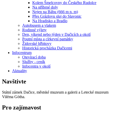
Kolem Šmelcovny do Českého Rudolce
Na stříbrné doly
Nejen na Bábu (666 m n. m)
Přes Grázlovu sluj do Slavonic
Na Hradisko a Bradlo
Autobusem a vlakem
Rodinné výlety
Den, víkend nebo týden v Dačicích a okolí
Poutní místa a církevní památky
Židovské hřbitovy
Historická procházka Dačicemi
Infocentrum
Otevírací doba
Služby - ceník
Infocentra v okolí
Aktuality
Navštivte
Státní zámek Dačice, městské muzeum a galerii a Letecké muzeum
Viléma Götha.
Pro zajímavost