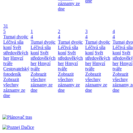
dne
záznamy ze
dne
31
5
1
2
3
4
Turnaj dvojic
4
4
4
4
Léčivá síla
Turnaj dvojic
Turnaj dvojic
Turnaj dvojic
Turnaj dvo
koní
Svět
Léčivá síla
Léčivá síla
Léčivá síla
Léčivá síla
středověkých
koní
Svět
koní
Svět
koní
Svět
koní
Svět
her
Hmyzí
středověkých
středověkých
středověkých
středověk
tváře
her
Hmyzí
her
Hmyzí
her
Hmyzí
her
Hmyzí
Cestovatelský
tváře
tváře
tváře
tváře
fotodeník
Zobrazit
Zobrazit
Zobrazit
Zobrazit
Zobrazit
všechny
všechny
všechny
všechny
všechny
záznamy ze
záznamy ze
záznamy ze
záznamy z
záznamy ze
dne
dne
dne
dne
dne