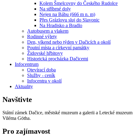
Kolem Šmelcovny do Českého Rudolce
Na stříbrné doly
Nejen na Bábu (666 m n. m)
Přes Grázlovu sluj do Slavonic
Na Hradisko a Bradlo
Autobusem a vlakem
Rodinné výlety
Den, víkend nebo týden v Dačicích a okolí
Poutní místa a církevní památky
Židovské hřbitovy
Historická procházka Dačicemi
Infocentrum
Otevírací doba
Služby - ceník
Infocentra v okolí
Aktuality
Navštivte
Státní zámek Dačice, městské muzeum a galerii a Letecké muzeum
Viléma Götha.
Pro zajímavost