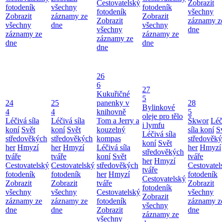
Cestovatelský
Zobrazit
fotodeník
všechny
fotodeník
fotodeník
všechny
Zobrazit
záznamy ze
Zobrazit
Zobrazit
záznamy z
všechny
dne
všechny
všechny
dne
záznamy ze
záznamy ze
záznamy ze
dne
dne
dne
26
6
27
Kukuřičné
5
24
25
panenky v
28
Bylinkové
4
4
knihovně
5
oleje pro tělo
Léčivá síla
Léčivá síla
Tom a Jerry a
Škwor
Léč
i lymfu
koní
Svět
koní
Svět
kouzelný
síla koní
S
Léčivá síla
středověkých
středověkých
kompas
středověk
koní
Svět
her
Hmyzí
her
Hmyzí
Léčivá síla
her
Hmyzí
středověkých
tváře
tváře
koní
Svět
tváře
her
Hmyzí
Cestovatelský
Cestovatelský
středověkých
Cestovatel
tváře
fotodeník
fotodeník
her
Hmyzí
fotodeník
Cestovatelský
Zobrazit
Zobrazit
tváře
Zobrazit
fotodeník
všechny
všechny
Cestovatelský
všechny
Zobrazit
záznamy ze
záznamy ze
fotodeník
záznamy z
všechny
dne
dne
Zobrazit
dne
záznamy ze
všechny