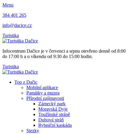
Menu
384 401 265
info@dacice.cz
Turistika
Infocentrum Dačice je v červenci a srpnu otevřeno denně od 8:00
do 17:00 h a o víkendu od 9:30 do 15:00 hodin.
Turistika
Top z Dačic
Mobilní aplikace
Památky a muzea
Přírodní zajímavosti
Zámecký park
Moravská Dyje
Toužínské stráně
Dubová stráň
Rybniční kaskáda
Stezky