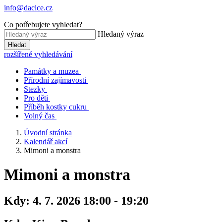
info@dacice.cz
Co potřebujete vyhledat?
Hledaný výraz
Hledat
rozšířené vyhledávání
Památky a muzea
Přírodní zajímavosti
Stezky
Pro děti
Příběh kostky cukru
Volný čas
Úvodní stránka
Kalendář akcí
Mimoni a monstra
Mimoni a monstra
Kdy:
4. 7. 2026 18:00 - 19:20