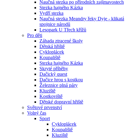
Naučná stezka po přírodních zajímavostech
Stezka hajného Kázka
Vydří stezka
Naučná stezka Meandry řeky Dyje - klikatá
spojnice národů
Lesopark U Třech křížů
Pro děti
Záhada ztracené školy
Dětská hřiště
Cykloplácek
Koupaliště
Stezka hajného Kázka
Skryté příběhy
Dačický quest
Dačice hrou s kostkou
Železnice plná páry
Kluziště
Kostkoviště
Dětské dopravní hřiště
Světové prvenství
Volný čas
Sport
Cykloplácek
Koupaliště
Kluziště