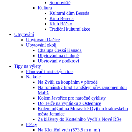
Sportoviště
Kultura
Kulturní dům Beseda
Kino Beseda
Klub Béčko
Tradiční kulturní akce
Ubytování
Ubytování Dačice
Ubytování okolí
Chalupa Česká Kanada
Ubytování na chalupě
Ubytování v podkroví
Tipy na výlety
Plánovač turistických tras
Na kole
Na Zvůli za koupáním v přírodě
Na románský hrad Landštejn přes zapomenutou
Maříž
Kolem Javořice pro náročné cyklisty
Do Telče na vyhlídku z Oslednice
Kolem mlýnů na Moravské Dyji do královského
města Jemnice
Za kláštery do Kostelního Vydří a Nové Říše
Pěšky
Na Kleniční vrch (573,5 m n. m.)