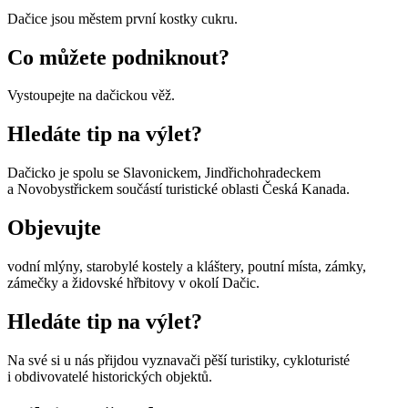
Dačice jsou městem první kostky cukru.
Co můžete podniknout?
Vystoupejte na dačickou věž.
Hledáte tip na výlet?
Dačicko je spolu se Slavonickem, Jindřichohradeckem
a Novobystřickem součástí turistické oblasti Česká Kanada.
Objevujte
vodní mlýny, starobylé kostely a kláštery, poutní místa, zámky,
zámečky a židovské hřbitovy v okolí Dačic.
Hledáte tip na výlet?
Na své si u nás přijdou vyznavači pěší turistiky, cykloturisté
i obdivovatelé historických objektů.