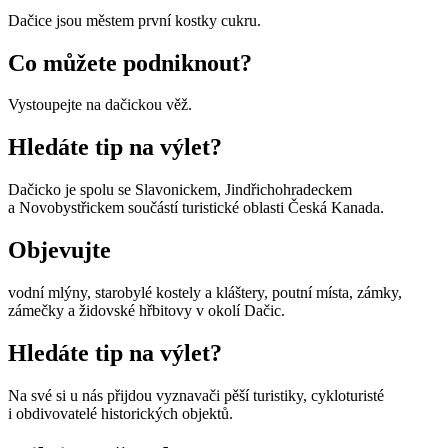
Dačice jsou městem první kostky cukru.
Co můžete podniknout?
Vystoupejte na dačickou věž.
Hledáte tip na výlet?
Dačicko je spolu se Slavonickem, Jindřichohradeckem
a Novobystřickem součástí turistické oblasti Česká Kanada.
Objevujte
vodní mlýny, starobylé kostely a kláštery, poutní místa, zámky,
zámečky a židovské hřbitovy v okolí Dačic.
Hledáte tip na výlet?
Na své si u nás přijdou vyznavači pěší turistiky, cykloturisté
i obdivovatelé historických objektů.