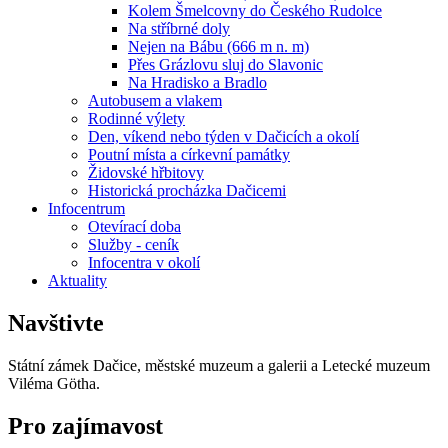
Kolem Šmelcovny do Českého Rudolce
Na stříbrné doly
Nejen na Bábu (666 m n. m)
Přes Grázlovu sluj do Slavonic
Na Hradisko a Bradlo
Autobusem a vlakem
Rodinné výlety
Den, víkend nebo týden v Dačicích a okolí
Poutní místa a církevní památky
Židovské hřbitovy
Historická procházka Dačicemi
Infocentrum
Otevírací doba
Služby - ceník
Infocentra v okolí
Aktuality
Navštivte
Státní zámek Dačice, městské muzeum a galerii a Letecké muzeum
Viléma Götha.
Pro zajímavost