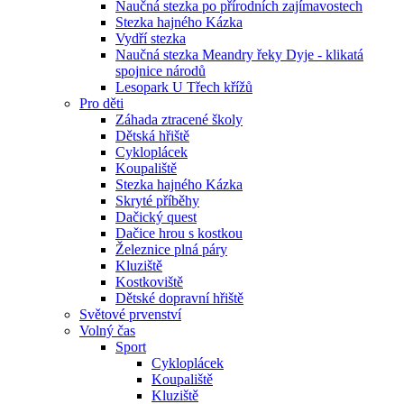
Naučná stezka po přírodních zajímavostech
Stezka hajného Kázka
Vydří stezka
Naučná stezka Meandry řeky Dyje - klikatá
spojnice národů
Lesopark U Třech křížů
Pro děti
Záhada ztracené školy
Dětská hřiště
Cykloplácek
Koupaliště
Stezka hajného Kázka
Skryté příběhy
Dačický quest
Dačice hrou s kostkou
Železnice plná páry
Kluziště
Kostkoviště
Dětské dopravní hřiště
Světové prvenství
Volný čas
Sport
Cykloplácek
Koupaliště
Kluziště