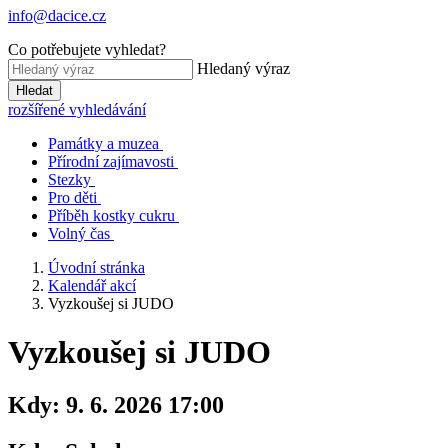
info@dacice.cz
Co potřebujete vyhledat?
Hledaný výraz
Hledat
rozšířené vyhledávání
Památky a muzea
Přírodní zajímavosti
Stezky
Pro děti
Příběh kostky cukru
Volný čas
Úvodní stránka
Kalendář akcí
Vyzkoušej si JUDO
Vyzkoušej si JUDO
Kdy:
9. 6. 2026 17:00