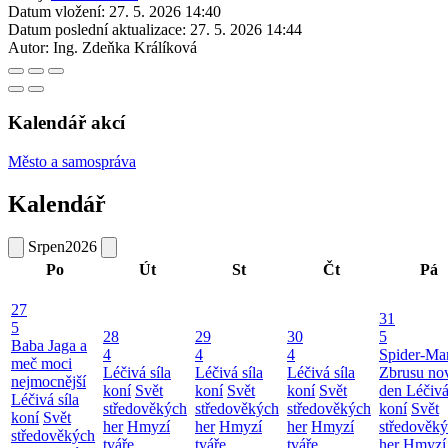
Datum vložení:
27. 5. 2026 14:40
Datum poslední aktualizace:
27. 5. 2026 14:44
Autor:
Ing. Zdeňka Králíková
Kalendář akcí
Město a samospráva
Kalendář
Srpen
2026
Po
Út
St
Čt
Pá
27
31
5
28
29
30
5
Baba Jaga a
4
4
4
Spider-Ma
meč moci
Léčivá síla
Léčivá síla
Léčivá síla
Zbrusu no
nejmocnější
koní
Svět
koní
Svět
koní
Svět
den
Léčivá
Léčivá síla
středověkých
středověkých
středověkých
koní
Svět
koní
Svět
her
Hmyzí
her
Hmyzí
her
Hmyzí
středověk
středověkých
tváře
tváře
tváře
her
Hmyzí