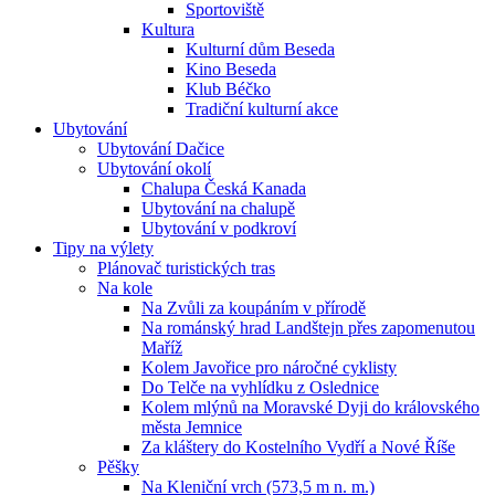
Sportoviště
Kultura
Kulturní dům Beseda
Kino Beseda
Klub Béčko
Tradiční kulturní akce
Ubytování
Ubytování Dačice
Ubytování okolí
Chalupa Česká Kanada
Ubytování na chalupě
Ubytování v podkroví
Tipy na výlety
Plánovač turistických tras
Na kole
Na Zvůli za koupáním v přírodě
Na románský hrad Landštejn přes zapomenutou
Maříž
Kolem Javořice pro náročné cyklisty
Do Telče na vyhlídku z Oslednice
Kolem mlýnů na Moravské Dyji do královského
města Jemnice
Za kláštery do Kostelního Vydří a Nové Říše
Pěšky
Na Kleniční vrch (573,5 m n. m.)