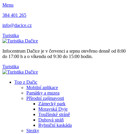
Menu
384 401 265
info@dacice.cz
Turistika
Infocentrum Dačice je v červenci a srpnu otevřeno denně od 8:00
do 17:00 h a o víkendu od 9:30 do 15:00 hodin.
Turistika
Top z Dačic
Mobilní aplikace
Památky a muzea
Přírodní zajímavosti
Zámecký park
Moravská Dyje
Toužínské stráně
Dubová stráň
Rybniční kaskáda
Stezky