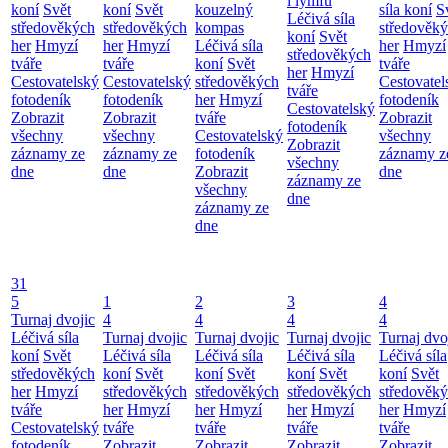
i lymfu
koní
Svět
koní
Svět
kouzelný
síla koní
S
Léčivá síla
středověkých
středověkých
kompas
středověk
koní
Svět
her
Hmyzí
her
Hmyzí
Léčivá síla
her
Hmyzí
středověkých
tváře
tváře
koní
Svět
tváře
her
Hmyzí
Cestovatelský
Cestovatelský
středověkých
Cestovatel
tváře
fotodeník
fotodeník
her
Hmyzí
fotodeník
Cestovatelský
Zobrazit
Zobrazit
tváře
Zobrazit
fotodeník
všechny
všechny
Cestovatelský
všechny
Zobrazit
záznamy ze
záznamy ze
fotodeník
záznamy z
všechny
dne
dne
Zobrazit
dne
záznamy ze
všechny
dne
záznamy ze
dne
31
5
1
2
3
4
Turnaj dvojic
4
4
4
4
Léčivá síla
Turnaj dvojic
Turnaj dvojic
Turnaj dvojic
Turnaj dvo
koní
Svět
Léčivá síla
Léčivá síla
Léčivá síla
Léčivá síla
středověkých
koní
Svět
koní
Svět
koní
Svět
koní
Svět
her
Hmyzí
středověkých
středověkých
středověkých
středověk
tváře
her
Hmyzí
her
Hmyzí
her
Hmyzí
her
Hmyzí
Cestovatelský
tváře
tváře
tváře
tváře
fotodeník
Zobrazit
Zobrazit
Zobrazit
Zobrazit